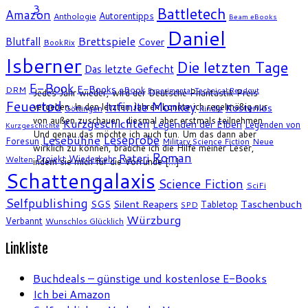
3
Battletech
Amazon
Autorentipps
Anthologie
Beam eBooks
Daniel
Brettspiele
Blutfall
Cover
BookRix
Isberner
Die letzten Tage
Das letzte Gefecht
E-Book
E-Books
DRM
eBook
Experimental Technical Readout
Jedes Jahr wieder, wird der Deutsche Phantastik Preis
Feuertod
Infinite Monkey
vergeben. In den letzten Jahren konnte ich regelmäßig nur
Kostenlos
Göttingen
Kindle
von außen zuschauen, diesmal aber erstmals teilnehmen.
Kurzgeschichten
Legenden der Elben
Legenden von
Kurzgeschichte
Und genau das möchte ich auch tun. Um das dann aber
Leseprobe
Lesebühne
Foresun
Military Science Fiction
Neue
wirklich zu können, brauche ich die Hilfe meiner Leser,
Roman
Rateri
Projekt Wiederkehr
Welten
indem sie mich für die Vorrunde […]
Schattengalaxis
Science Fiction
SciFi
Selfpublishing
SGS
Silent Reapers
Taschenbuch
Tabletop
SPD
Würzburg
Verbannt
Wunschlos Glücklich
Linkliste
Buchdeals – günstige und kostenlose E-Books
Ich bei Amazon