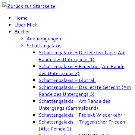
Zum
Inhalt
Home
springen
Über Mich
Bücher
Ankündigungen
Schattengalaxis
Schattengalaxis – Die letzten Tage (Am
Rande des Untergangs 1)
Schattengalaxis – Feuertod (Am Rande
des Untergangs 2)
Schattengalaxis – Blutfall
Schattengalaxis – Das letzte Gefecht (Am
Rande des Untergangs 3)
Schattengalaxis – Am Rande des
Untergangs (Sammelband)
Schattengalaxis – Projekt Wiederkehr
Schattengalaxis – Trügerischer Frieden
(Alte Feinde 1)