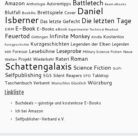
Battletech
Amazon
Autorentipps
Anthologie
Beam eBooks
Daniel
Brettspiele
Blutfall
Cover
BookRix
Isberner
Die letzten Tage
Das letzte Gefecht
E-Book
E-Books
DRM
eBook
Experimental Technical Readout
Feuertod
Infinite Monkey
Kostenlos
Göttingen
Kindle
Kurzgeschichten
Legenden der Elben
Legenden
Kurzgeschichte
Leseprobe
Lesebühne
von Foresun
Military Science Fiction
Neue
Roman
Rateri
Projekt Wiederkehr
Welten
Schattengalaxis
Science Fiction
SciFi
Selfpublishing
SGS
Silent Reapers
Tabletop
SPD
Würzburg
Taschenbuch
Verbannt
Wunschlos Glücklich
Linkliste
Buchdeals – günstige und kostenlose E-Books
Ich bei Amazon
Selfpublisher-Verband e.V.