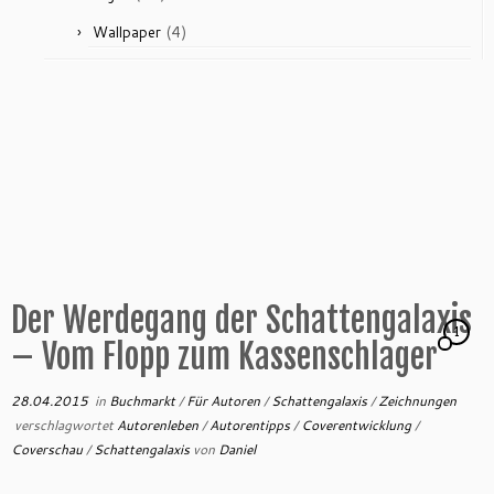
(4)
Wallpaper
Der Werdegang der Schattengalaxis
1
– Vom Flopp zum Kassenschlager
28.04.2015
in
Buchmarkt
/
Für Autoren
/
Schattengalaxis
/
Zeichnungen
verschlagwortet
Autorenleben
/
Autorentipps
/
Coverentwicklung
/
Coverschau
/
Schattengalaxis
von
Daniel