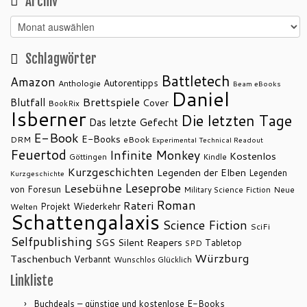
Archiv
Archiv
Schlagwörter
Battletech
Amazon
Autorentipps
Anthologie
Beam eBooks
Daniel
Brettspiele
Blutfall
Cover
BookRix
Isberner
Die letzten Tage
Das letzte Gefecht
E-Book
E-Books
DRM
eBook
Experimental Technical Readout
Feuertod
Infinite Monkey
Kostenlos
Göttingen
Kindle
Kurzgeschichten
Legenden der Elben
Legenden
Kurzgeschichte
Leseprobe
Lesebühne
von Foresun
Military Science Fiction
Neue
Roman
Rateri
Projekt Wiederkehr
Welten
Schattengalaxis
Science Fiction
SciFi
Selfpublishing
SGS
Silent Reapers
Tabletop
SPD
Würzburg
Taschenbuch
Verbannt
Wunschlos Glücklich
Linkliste
Buchdeals – günstige und kostenlose E-Books