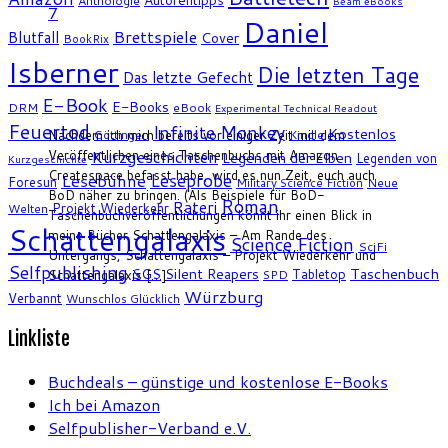
Anthologie
Beam eBooks
7
Daniel
Brettspiele
Blutfall
Cover
BookRix
Isberner
Die letzten Tage
Das letzte Gefecht
E-Book
E-Books
DRM
eBook
Experimental Technical Readout
Feuertod
Infinite Monkey
Kostenlos
Nachdem ich mich bereits vor einiger Zeit mit dem
Göttingen
Kindle
Kurzgeschichten
Veröffentlichen eines Taschenbuchs mit Amazon
Legenden der Elben
Legenden von
Kurzgeschichte
Createspace befasst habe, wird es nun Zeit, euch auch
Leseprobe
Lesebühne
Foresun
Military Science Fiction
Neue
BoD näher zu bringen. (Als Beispiele für BoD-
Roman
Rateri
Projekt Wiederkehr
Welten
Taschenbuchveröffentlichungen könnt ihr einen Blick in
Schattengalaxis
meine Bücher Schattengalaxis – Am Rande des
Science Fiction
SciFi
Untergangs, Schattengalaxis – Projekt Wiederkehr und
Selfpublishing
SGS
Silent Reapers
Taschenbuch
Tabletop
Schattengalaxis […]
SPD
Würzburg
Verbannt
Wunschlos Glücklich
Linkliste
Buchdeals – günstige und kostenlose E-Books
Ich bei Amazon
Selfpublisher-Verband e.V.