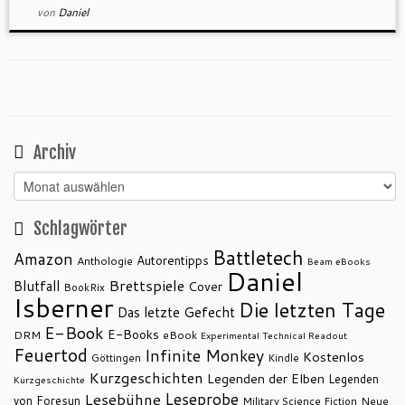
von
Daniel
Archiv
Archiv
Schlagwörter
Battletech
Amazon
Autorentipps
Anthologie
Beam eBooks
Daniel
Brettspiele
Blutfall
Cover
BookRix
Isberner
Die letzten Tage
Das letzte Gefecht
E-Book
E-Books
DRM
eBook
Experimental Technical Readout
Feuertod
Infinite Monkey
Kostenlos
Göttingen
Kindle
Kurzgeschichten
Legenden der Elben
Legenden
Kurzgeschichte
Leseprobe
Lesebühne
von Foresun
Military Science Fiction
Neue