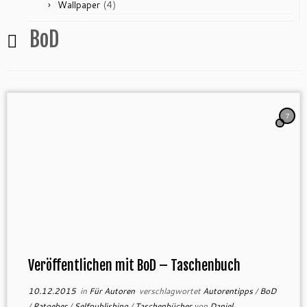
(4)
Wallpaper
BoD
7
Veröffentlichen mit BoD – Taschenbuch
10.12.2015
in
Für Autoren
verschlagwortet
Autorentipps
/
BoD
/
Ratgeber
/
Selfpublishing
/
Taschenbücher
von
Daniel