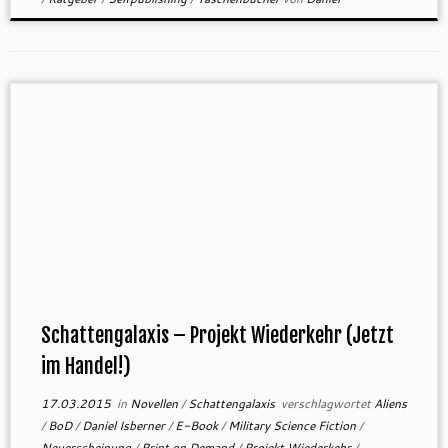
Schattengalaxis – Projekt Wiederkehr (Jetzt
im Handel!)
17.03.2015
in
Novellen
/
Schattengalaxis
verschlagwortet
Aliens
/
BoD
/
Daniel Isberner
/
E-Book
/
Military Science Fiction
/
Neuerscheinung
/
Print on Demand
/
Projekt Wiederkehr
/