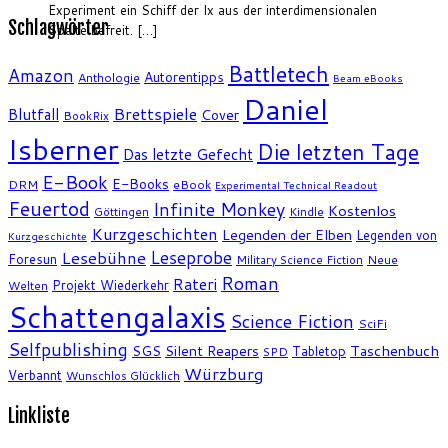
Experiment ein Schiff der Ix aus der interdimensionalen
Schlagwörter
Spalte befreit. […]
Battletech
Amazon
Autorentipps
Anthologie
Beam eBooks
Daniel
Brettspiele
Blutfall
Cover
BookRix
Isberner
Die letzten Tage
Das letzte Gefecht
E-Book
E-Books
DRM
eBook
Experimental Technical Readout
Feuertod
Infinite Monkey
Kostenlos
Göttingen
Kindle
Kurzgeschichten
Legenden der Elben
Legenden von
Kurzgeschichte
Leseprobe
Lesebühne
Foresun
Military Science Fiction
Neue
Roman
Rateri
Projekt Wiederkehr
Welten
Schattengalaxis
Science Fiction
SciFi
Selfpublishing
SGS
Silent Reapers
Taschenbuch
Tabletop
SPD
Würzburg
Verbannt
Wunschlos Glücklich
Linkliste