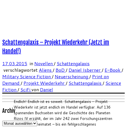
Schattengalaxis – Projekt Wiederkehr (Jetzt im
Handel!)
17.03.2015
in
Novellen
/
Schattengalaxis
verschlagwortet
Aliens
/
BoD
/
Daniel Isberner
/
E-Book
/
Military Science Fiction
/
Neuerscheinung
/
Print on
Demand
/
Projekt Wiederkehr
/
Schattengalaxis
/
Science
Fiction
/
SciFi
von
Daniel
Endlich! Endlich ist es soweit. Schattengalaxis – Projekt
Wiederkehr ist jetzt endlich im Handel verfügbar. Auf 136
Archiv
spannenden Buchseiten wird die Geschichte des Planeten
Rizos IV erzählt, der im Jahr 242 zwei Forschungszentren
Archiv
der Setzät beheimatet – bis ein fehlgeschlagenes