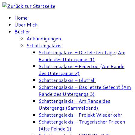
Zum
Inhalt
Home
springen
Über Mich
Bücher
Ankündigungen
Schattengalaxis
Schattengalaxis – Die letzten Tage (Am
Rande des Untergangs 1)
Schattengalaxis – Feuertod (Am Rande
des Untergangs 2)
Schattengalaxis – Blutfall
Schattengalaxis – Das letzte Gefecht (Am
Rande des Untergangs 3)
Schattengalaxis – Am Rande des
Untergangs (Sammelband)
Schattengalaxis – Projekt Wiederkehr
Schattengalaxis – Trügerischer Frieden
(Alte Feinde 1)