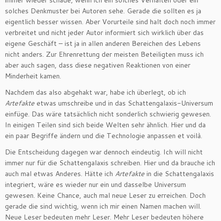
immer wieder schade, wenn ich ein solches Verhalten oder ein
solches Denkmuster bei Autoren sehe. Gerade die sollten es ja
eigentlich besser wissen. Aber Vorurteile sind halt doch noch immer
verbreitet und nicht jeder Autor informiert sich wirklich über das
eigene Geschäft – ist ja in allen anderen Bereichen des Lebens
nicht anders. Zur Ehrenrettung der meisten Beteiligten muss ich
aber auch sagen, dass diese negativen Reaktionen von einer
Minderheit kamen.
Nachdem das also abgehakt war, habe ich überlegt, ob ich
Artefakte
etwas umschreibe und in das Schattengalaxis-Universum
einfüge. Das wäre tatsächlich nicht sonderlich schwierig gewesen.
In einigen Teilen sind sich beide Welten sehr ähnlich. Hier und da
ein paar Begriffe ändern und die Technologie anpassen et voilà.
Die Entscheidung dagegen war dennoch eindeutig. Ich will nicht
immer nur für die Schattengalaxis schreiben. Hier und da brauche ich
auch mal etwas Anderes. Hätte ich
Artefakte
in die Schattengalaxis
integriert, wäre es wieder nur ein und dasselbe Universum
gewesen. Keine Chance, auch mal neue Leser zu erreichen. Doch
gerade die sind wichtig, wenn ich mir einen Namen machen will.
Neue Leser bedeuten mehr Leser. Mehr Leser bedeuten höhere