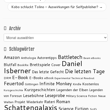
Kobo schluckt Tolino – Auswirkungen für Selfpublisher?
→
Archiv
Archiv
Schlagwörter
Battletech
Amazon
Autorentipps
Anthologie
Beam eBooks
Daniel
Brettspiele
Blutfall
Cover
BookRix
Isberner
Die letzten Tage
Das letzte Gefecht
E-Book
E-Books
DRM
eBook
Experimental Technical Readout
Feuertod
Infinite Monkey
Kostenlos
Göttingen
Kindle
Kurzgeschichten
Legenden der Elben
Legenden
Kurzgeschichte
Leseprobe
Lesebühne
von Foresun
Military Science Fiction
Neue
Roman
Rateri
Projekt Wiederkehr
Welten
Schattengalaxis
Science Fiction
SciFi