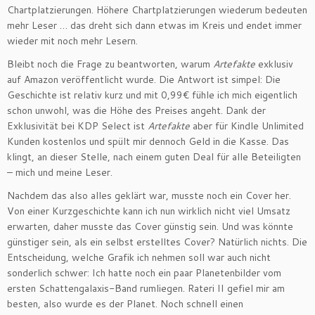
Chartplatzierungen. Höhere Chartplatzierungen wiederum bedeuten
mehr Leser … das dreht sich dann etwas im Kreis und endet immer
wieder mit noch mehr Lesern.
Bleibt noch die Frage zu beantworten, warum
Artefakte
exklusiv
auf Amazon veröffentlicht wurde. Die Antwort ist simpel: Die
Geschichte ist relativ kurz und mit 0,99€ fühle ich mich eigentlich
schon unwohl, was die Höhe des Preises angeht. Dank der
Exklusivität bei KDP Select ist
Artefakte
aber für Kindle Unlimited
Kunden kostenlos und spült mir dennoch Geld in die Kasse. Das
klingt, an dieser Stelle, nach einem guten Deal für alle Beteiligten
– mich und meine Leser.
Nachdem das also alles geklärt war, musste noch ein Cover her.
Von einer Kurzgeschichte kann ich nun wirklich nicht viel Umsatz
erwarten, daher musste das Cover günstig sein. Und was könnte
günstiger sein, als ein selbst erstelltes Cover? Natürlich nichts. Die
Entscheidung, welche Grafik ich nehmen soll war auch nicht
sonderlich schwer: Ich hatte noch ein paar Planetenbilder vom
ersten Schattengalaxis-Band rumliegen. Rateri II gefiel mir am
besten, also wurde es der Planet. Noch schnell einen