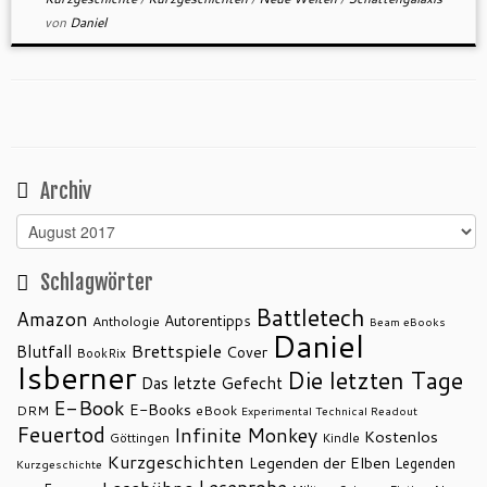
von
Daniel
Archiv
Archiv
Schlagwörter
Battletech
Amazon
Autorentipps
Anthologie
Beam eBooks
Daniel
Brettspiele
Blutfall
Cover
BookRix
Isberner
Die letzten Tage
Das letzte Gefecht
E-Book
E-Books
DRM
eBook
Experimental Technical Readout
Feuertod
Infinite Monkey
Kostenlos
Göttingen
Kindle
Kurzgeschichten
Legenden der Elben
Legenden
Kurzgeschichte