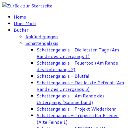
Zum
Inhalt
Home
springen
Über Mich
Bücher
Ankündigungen
Schattengalaxis
Schattengalaxis – Die letzten Tage (Am
Rande des Untergangs 1)
Schattengalaxis – Feuertod (Am Rande
des Untergangs 2)
Schattengalaxis – Blutfall
Schattengalaxis – Das letzte Gefecht (Am
Rande des Untergangs 3)
Schattengalaxis – Am Rande des
Untergangs (Sammelband)
Schattengalaxis – Projekt Wiederkehr
Schattengalaxis – Trügerischer Frieden
(Alte Feinde 1)