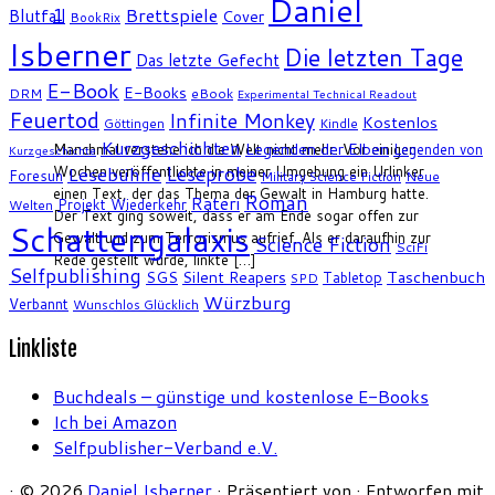
Daniel
1
Brettspiele
Blutfall
Cover
BookRix
Isberner
Die letzten Tage
Das letzte Gefecht
E-Book
E-Books
DRM
eBook
Experimental Technical Readout
Feuertod
Infinite Monkey
Kostenlos
Göttingen
Kindle
Kurzgeschichten
Legenden der Elben
Manchmal verstehe ich die Welt nicht mehr. Vor einigen
Legenden von
Kurzgeschichte
Leseprobe
Wochen veröffentlichte in meiner Umgebung ein Urlinker
Lesebühne
Foresun
Military Science Fiction
Neue
einen Text, der das Thema der Gewalt in Hamburg hatte.
Roman
Rateri
Projekt Wiederkehr
Welten
Der Text ging soweit, dass er am Ende sogar offen zur
Schattengalaxis
Gewalt und zum Terrorismus aufrief. Als er daraufhin zur
Science Fiction
SciFi
Rede gestellt wurde, linkte […]
Selfpublishing
SGS
Silent Reapers
Taschenbuch
Tabletop
SPD
Würzburg
Verbannt
Wunschlos Glücklich
Linkliste
Buchdeals – günstige und kostenlose E-Books
Ich bei Amazon
Selfpublisher-Verband e.V.
·
© 2026
Daniel Isberner
·
Präsentiert von
·
Entworfen mit