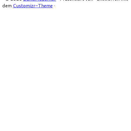
dem
Customizr-Theme
·