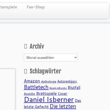
tenspiele
Fan-Shop
Archiv
Archiv
Schlagwörter
Amazon
Autorentipps
Anthologie
Battletech
Blutfall
Beam eBooks
Brettspiele
Cover
BookRix
Daniel Isberner
Das
Die letzten
letzte Gefecht