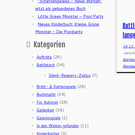
“Schattengalaxis – Neue Welten”
jetzt als gebundenes Buch
Little Green Monster – Pool Party
Neues Kinderbuch: Kleine Grüne
Batt
Monster – Die Poolparty
lang
Kategorien
16.12
versch
(26)
Auftritte
Battle
(34)
Battletech
Reinde
(7)
Silent-Reapers-Zyklus
(28)
Brett- & Kartenspiele
(14)
Buchmarkt
(28)
Für Autoren
(38)
Gedanken
(1)
Gewinnspiele
(11)
In den Weiten gefunden
(3)
Kinderbücher