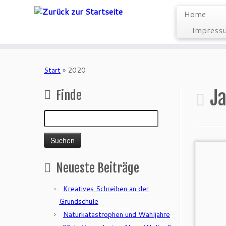
Home
Impressu
Zum
Inhalt
Start
»
2020
springen
Ja
Finde
Suchen
nach:
Neueste Beiträge
Kreatives Schreiben an der
Grundschule
Naturkatastrophen und Wahljahre