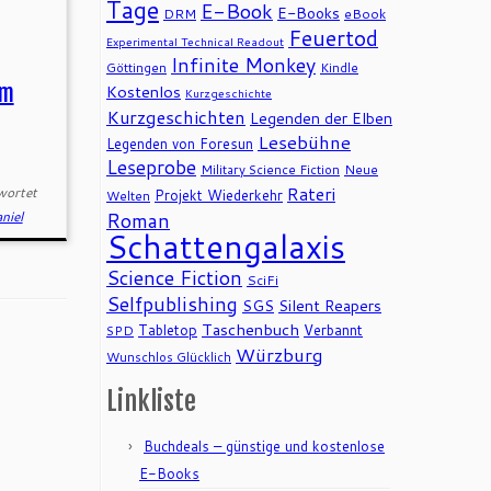
Tage
E-Book
E-Books
DRM
eBook
Feuertod
Experimental Technical Readout
Infinite Monkey
Göttingen
Kindle
im
Kostenlos
Kurzgeschichte
Kurzgeschichten
Legenden der Elben
Lesebühne
Legenden von Foresun
Leseprobe
Military Science Fiction
Neue
Rateri
wortet
Projekt Wiederkehr
Welten
Roman
niel
Schattengalaxis
Science Fiction
SciFi
Selfpublishing
SGS
Silent Reapers
Taschenbuch
Tabletop
Verbannt
SPD
Würzburg
Wunschlos Glücklich
Linkliste
Buchdeals – günstige und kostenlose
E-Books