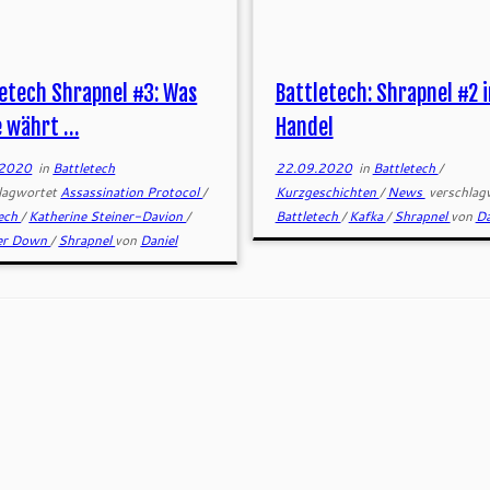
letech Shrapnel #3: Was
Battletech: Shrapnel #2 
e währt …
Handel
.2020
in
Battletech
22.09.2020
in
Battletech
/
lagwortet
Assassination Protocol
/
Kurzgeschichten
/
News
verschlag
tech
/
Katherine Steiner-Davion
/
Battletech
/
Kafka
/
Shrapnel
von
Da
er Down
/
Shrapnel
von
Daniel