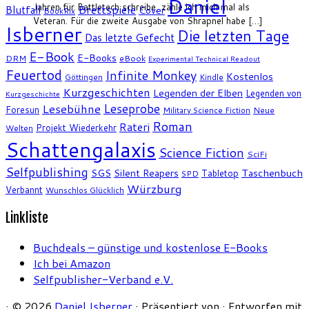
Daniel
Jahren für Battletech schreibe, zähle ich mich mal als
Brettspiele
Blutfall
Cover
BookRix
Veteran. Für die zweite Ausgabe von Shrapnel habe […]
Isberner
Die letzten Tage
Das letzte Gefecht
E-Book
E-Books
DRM
eBook
Experimental Technical Readout
Feuertod
Infinite Monkey
Kostenlos
Göttingen
Kindle
Kurzgeschichten
Legenden der Elben
Legenden von
Kurzgeschichte
Leseprobe
Lesebühne
Foresun
Military Science Fiction
Neue
Roman
Rateri
Projekt Wiederkehr
Welten
Schattengalaxis
Science Fiction
SciFi
Selfpublishing
SGS
Silent Reapers
Taschenbuch
Tabletop
SPD
Würzburg
Verbannt
Wunschlos Glücklich
Linkliste
Buchdeals – günstige und kostenlose E-Books
Ich bei Amazon
Selfpublisher-Verband e.V.
·
© 2026
Daniel Isberner
·
Präsentiert von
·
Entworfen mit