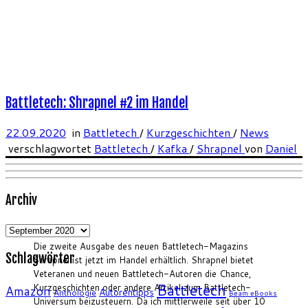
Battletech: Shrapnel #2 im Handel
22.09.2020
in
Battletech
/
Kurzgeschichten
/
News
verschlagwortet
Battletech
/
Kafka
/
Shrapnel
von
Daniel
Archiv
Archiv
Die zweite Ausgabe des neuen Battletech-Magazins
Schlagwörter
Shrapnel ist jetzt im Handel erhältlich. Shrapnel bietet
Veteranen und neuen Battletech-Autoren die Chance,
Battletech
Kurzgeschichten oder andere Artikel zum Battletech-
Amazon
Autorentipps
Anthologie
Beam eBooks
Universum beizusteuern. Da ich mittlerweile seit über 10