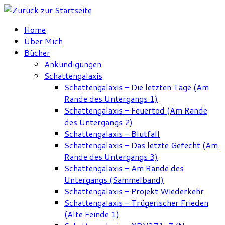
Zum
Inhalt
Home
springen
Über Mich
Bücher
Ankündigungen
Schattengalaxis
Schattengalaxis – Die letzten Tage (Am
Rande des Untergangs 1)
Schattengalaxis – Feuertod (Am Rande
des Untergangs 2)
Schattengalaxis – Blutfall
Schattengalaxis – Das letzte Gefecht (Am
Rande des Untergangs 3)
Schattengalaxis – Am Rande des
Untergangs (Sammelband)
Schattengalaxis – Projekt Wiederkehr
Schattengalaxis – Trügerischer Frieden
(Alte Feinde 1)