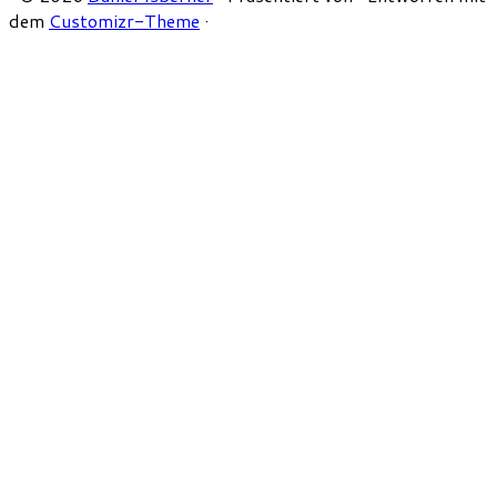
dem
Customizr-Theme
·