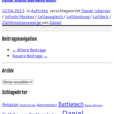
22.04.2013
in
Auftritte
verschlagwortet
Daniel Isberner
/
Infinite Monkey
/
Lolliausgleich
/
Lollilandung
/
Lollileck
/
Zipfelmützenzwerge
von
Daniel
Beitragsnavigation
←
Ältere Beiträge
Neuere Beiträge
→
Archiv
Archiv
Schlagwörter
Battletech
Amazon
Autorentipps
Anthologie
Beam eBooks
Daniel