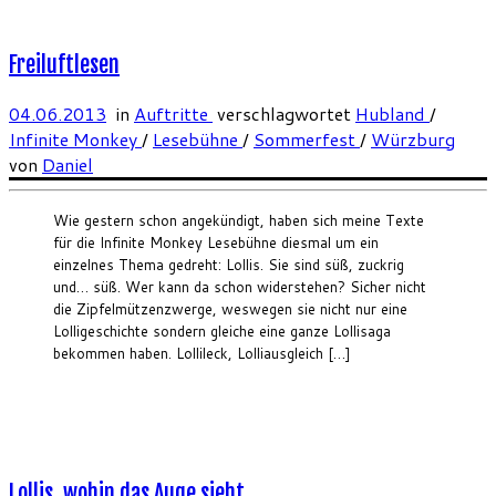
Freiluftlesen
04.06.2013
in
Auftritte
verschlagwortet
Hubland
/
Infinite Monkey
/
Lesebühne
/
Sommerfest
/
Würzburg
von
Daniel
Wie gestern schon angekündigt, haben sich meine Texte
für die Infinite Monkey Lesebühne diesmal um ein
einzelnes Thema gedreht: Lollis. Sie sind süß, zuckrig
und… süß. Wer kann da schon widerstehen? Sicher nicht
die Zipfelmützenzwerge, weswegen sie nicht nur eine
Lolligeschichte sondern gleiche eine ganze Lollisaga
bekommen haben. Lollileck, Lolliausgleich […]
Lollis, wohin das Auge sieht