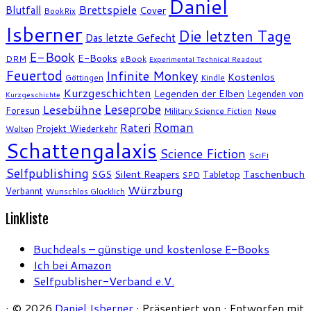
Daniel
Brettspiele
Blutfall
Cover
BookRix
Isberner
Die letzten Tage
Das letzte Gefecht
E-Book
E-Books
DRM
eBook
Experimental Technical Readout
Feuertod
Infinite Monkey
Kostenlos
Göttingen
Kindle
Kurzgeschichten
Legenden der Elben
Legenden von
Kurzgeschichte
Leseprobe
Lesebühne
Foresun
Military Science Fiction
Neue
Roman
Rateri
Projekt Wiederkehr
Welten
Schattengalaxis
Science Fiction
SciFi
Selfpublishing
SGS
Silent Reapers
Taschenbuch
Tabletop
SPD
Würzburg
Verbannt
Wunschlos Glücklich
Linkliste
Buchdeals – günstige und kostenlose E-Books
Ich bei Amazon
Selfpublisher-Verband e.V.
·
© 2026
Daniel Isberner
·
Präsentiert von
·
Entworfen mit