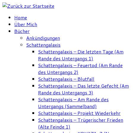
Zum
Inhalt
Home
springen
Über Mich
Bücher
Ankündigungen
Schattengalaxis
Schattengalaxis – Die letzten Tage (Am
Rande des Untergangs 1)
Schattengalaxis – Feuertod (Am Rande
des Untergangs 2)
Schattengalaxis – Blutfall
Schattengalaxis – Das letzte Gefecht (Am
Rande des Untergangs 3)
Schattengalaxis – Am Rande des
Untergangs (Sammelband)
Schattengalaxis – Projekt Wiederkehr
Schattengalaxis – Trügerischer Frieden
(Alte Feinde 1)