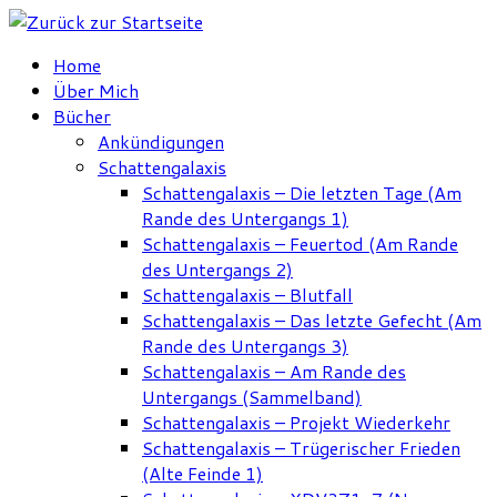
Zum
Inhalt
Home
springen
Über Mich
Bücher
Ankündigungen
Schattengalaxis
Schattengalaxis – Die letzten Tage (Am
Rande des Untergangs 1)
Schattengalaxis – Feuertod (Am Rande
des Untergangs 2)
Schattengalaxis – Blutfall
Schattengalaxis – Das letzte Gefecht (Am
Rande des Untergangs 3)
Schattengalaxis – Am Rande des
Untergangs (Sammelband)
Schattengalaxis – Projekt Wiederkehr
Schattengalaxis – Trügerischer Frieden
(Alte Feinde 1)