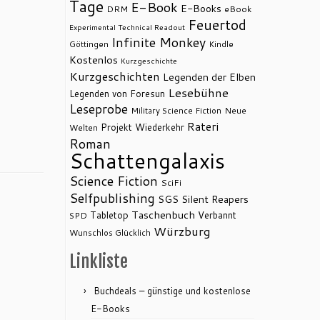
Tage
E-Book
E-Books
DRM
eBook
Feuertod
Experimental Technical Readout
Infinite Monkey
Göttingen
Kindle
Kostenlos
Kurzgeschichte
Kurzgeschichten
Legenden der Elben
Lesebühne
Legenden von Foresun
Leseprobe
Military Science Fiction
Neue
Rateri
Projekt Wiederkehr
Welten
Roman
Schattengalaxis
Science Fiction
SciFi
Selfpublishing
SGS
Silent Reapers
Taschenbuch
Tabletop
Verbannt
SPD
Würzburg
Wunschlos Glücklich
Linkliste
Buchdeals – günstige und kostenlose
E-Books