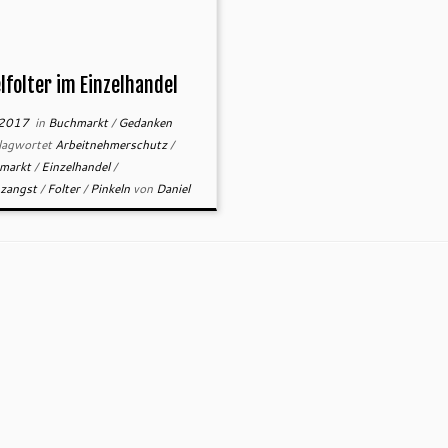
lfolter im Einzelhandel
.2017
in
Buchmarkt
/
Gedanken
lagwortet
Arbeitnehmerschutz
/
smarkt
/
Einzelhandel
/
nzangst
/
Folter
/
Pinkeln
von
Daniel