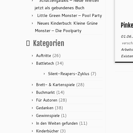
“Schattengalaxis – Neue Welten”
jetzt als gebundenes Buch
Little Green Monster – Pool Party
Neues Kinderbuch: Kleine Grüne
Pinke
Monster – Die Poolparty
01.06
Kategorien
versch
Arbeit
(26)
Auftritte
Existe
(34)
Battletech
(7)
Silent-Reapers-Zyklus
(28)
Brett- & Kartenspiele
(14)
Buchmarkt
(28)
Für Autoren
(38)
Gedanken
(1)
Gewinnspiele
(11)
In den Weiten gefunden
(3)
Kinderbücher