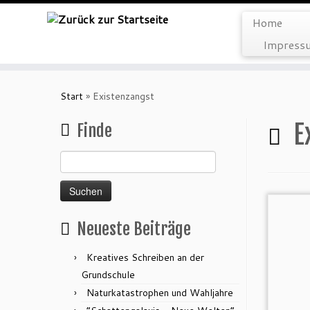
Home
Impressu
Zum
Inhalt
Start
»
Existenzangst
springen
E
Finde
Suchen
nach:
Neueste Beiträge
Kreatives Schreiben an der
Grundschule
Naturkatastrophen und Wahljahre