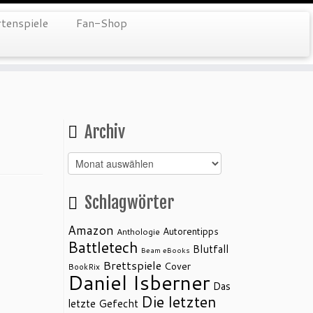
tenspiele
Fan-Shop
Archiv
Archiv
Schlagwörter
Amazon
Autorentipps
Anthologie
Battletech
Blutfall
Beam eBooks
Brettspiele
Cover
BookRix
Daniel Isberner
Das
Die letzten
letzte Gefecht