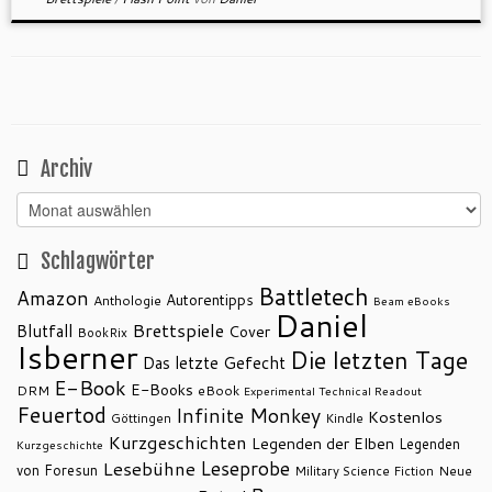
Archiv
Archiv
Schlagwörter
Battletech
Amazon
Autorentipps
Anthologie
Beam eBooks
Daniel
Brettspiele
Blutfall
Cover
BookRix
Isberner
Die letzten Tage
Das letzte Gefecht
E-Book
E-Books
DRM
eBook
Experimental Technical Readout
Feuertod
Infinite Monkey
Kostenlos
Göttingen
Kindle
Kurzgeschichten
Legenden der Elben
Legenden
Kurzgeschichte
Leseprobe
Lesebühne
von Foresun
Military Science Fiction
Neue