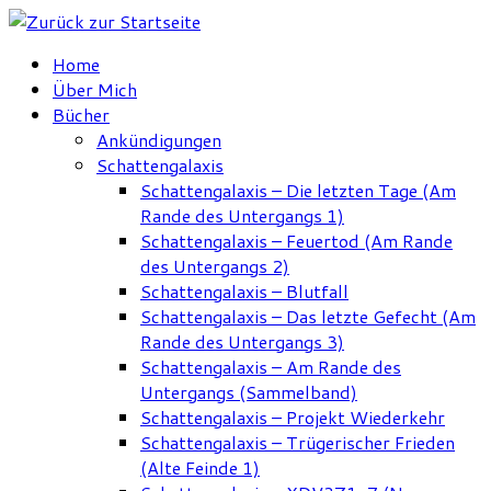
Zum
Inhalt
Home
springen
Über Mich
Bücher
Ankündigungen
Schattengalaxis
Schattengalaxis – Die letzten Tage (Am
Rande des Untergangs 1)
Schattengalaxis – Feuertod (Am Rande
des Untergangs 2)
Schattengalaxis – Blutfall
Schattengalaxis – Das letzte Gefecht (Am
Rande des Untergangs 3)
Schattengalaxis – Am Rande des
Untergangs (Sammelband)
Schattengalaxis – Projekt Wiederkehr
Schattengalaxis – Trügerischer Frieden
(Alte Feinde 1)