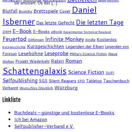
Anthologie
Beam eBooks
sie amüsiert. Ob das […]
Daniel
Brettspiele
Blutfall
Cover
BookRix
Isberner
Die letzten Tage
Das letzte Gefecht
E-Book
E-Books
DRM
eBook
Experimental Technical Readout
Feuertod
Infinite Monkey
Kostenlos
Göttingen
Kindle
Kurzgeschichten
Legenden der Elben
Legenden von
Kurzgeschichte
Leseprobe
Lesebühne
Foresun
Military Science Fiction
Neue
Roman
Rateri
Projekt Wiederkehr
Welten
Schattengalaxis
Science Fiction
SciFi
Selfpublishing
SGS
Silent Reapers
Taschenbuch
Tabletop
SPD
Würzburg
Verbannt
Wunschlos Glücklich
Linkliste
Buchdeals – günstige und kostenlose E-Books
Ich bei Amazon
Selfpublisher-Verband e.V.