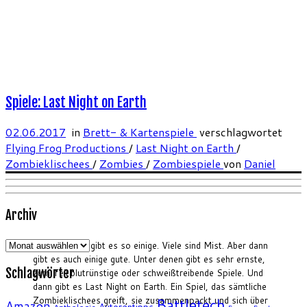
Spiele: Last Night on Earth
02.06.2017
in
Brett- & Kartenspiele
verschlagwortet
Flying Frog Productions
/
Last Night on Earth
/
Zombieklischees
/
Zombies
/
Zombiespiele
von
Daniel
Archiv
Archiv
Zombiespiele gibt es so einige. Viele sind Mist. Aber dann
gibt es auch einige gute. Unter denen gibt es sehr ernste,
Schlagwörter
zum Teil blutrünstige oder schweißtreibende Spiele. Und
dann gibt es Last Night on Earth. Ein Spiel, das sämtliche
Zombieklischees greift, sie zusammenpackt und sich über
Battletech
Amazon
Autorentipps