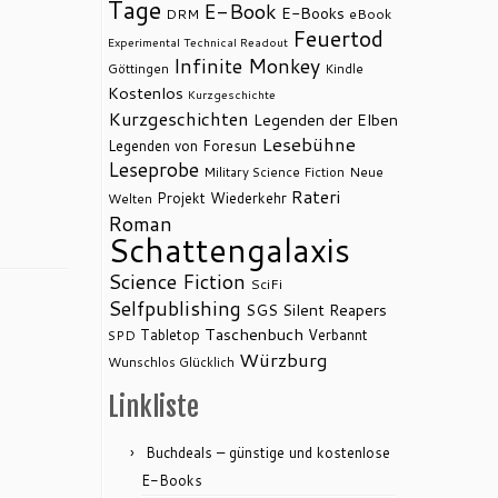
Tage
E-Book
E-Books
DRM
eBook
Feuertod
Experimental Technical Readout
Infinite Monkey
Göttingen
Kindle
Kostenlos
Kurzgeschichte
Kurzgeschichten
Legenden der Elben
Lesebühne
Legenden von Foresun
Leseprobe
Military Science Fiction
Neue
Rateri
Projekt Wiederkehr
Welten
Roman
Schattengalaxis
Science Fiction
SciFi
Selfpublishing
SGS
Silent Reapers
Taschenbuch
Tabletop
Verbannt
SPD
Würzburg
Wunschlos Glücklich
Linkliste
Buchdeals – günstige und kostenlose
E-Books