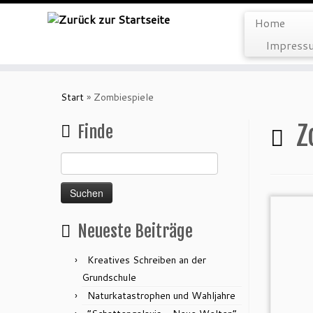
Home
Impressu
Zum
Inhalt
Start
»
Zombiespiele
springen
Z
Finde
Suchen
nach:
Neueste Beiträge
Kreatives Schreiben an der
Grundschule
Naturkatastrophen und Wahljahre