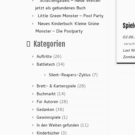
“Schattengalaxis – Neue Welten”
jetzt als gebundenes Buch
Little Green Monster – Pool Party
Neues Kinderbuch: Kleine Grüne
Spiel
Monster – Die Poolparty
02.06
Kategorien
versch
Last N
(26)
Auftritte
Zombi
(34)
Battletech
(7)
Silent-Reapers-Zyklus
(28)
Brett- & Kartenspiele
(14)
Buchmarkt
(28)
Für Autoren
(38)
Gedanken
(1)
Gewinnspiele
(11)
In den Weiten gefunden
(3)
Kinderbücher