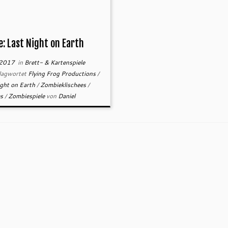
e: Last Night on Earth
.2017
in
Brett- & Kartenspiele
lagwortet
Flying Frog Productions
/
ight on Earth
/
Zombieklischees
/
es
/
Zombiespiele
von
Daniel