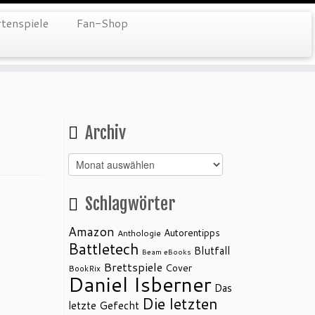
tenspiele
Fan-Shop
Archiv
Archiv
Schlagwörter
Amazon
Autorentipps
Anthologie
Battletech
Blutfall
Beam eBooks
Brettspiele
Cover
BookRix
Daniel Isberner
Das
Die letzten
letzte Gefecht