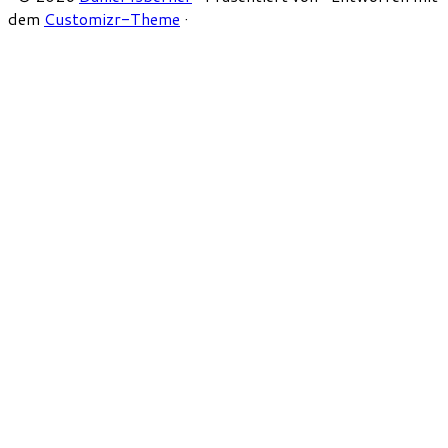
dem
Customizr-Theme
·