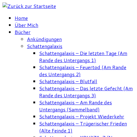
Zum
Inhalt
Home
springen
Über Mich
Bücher
Ankündigungen
Schattengalaxis
Schattengalaxis – Die letzten Tage (Am
Rande des Untergangs 1)
Schattengalaxis – Feuertod (Am Rande
des Untergangs 2)
Schattengalaxis – Blutfall
Schattengalaxis – Das letzte Gefecht (Am
Rande des Untergangs 3)
Schattengalaxis – Am Rande des
Untergangs (Sammelband)
Schattengalaxis – Projekt Wiederkehr
Schattengalaxis – Trügerischer Frieden
(Alte Feinde 1)