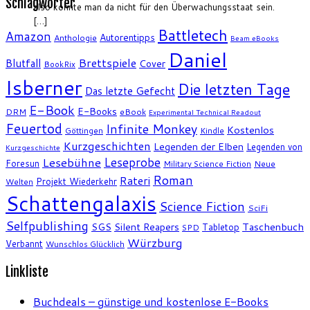
Schlagwörter
also konnte man da nicht für den Überwachungsstaat sein.
[…]
Battletech
Amazon
Autorentipps
Anthologie
Beam eBooks
Daniel
Brettspiele
Blutfall
Cover
BookRix
Isberner
Die letzten Tage
Das letzte Gefecht
E-Book
E-Books
DRM
eBook
Experimental Technical Readout
Feuertod
Infinite Monkey
Kostenlos
Göttingen
Kindle
Kurzgeschichten
Legenden der Elben
Legenden von
Kurzgeschichte
Leseprobe
Lesebühne
Foresun
Military Science Fiction
Neue
Roman
Rateri
Projekt Wiederkehr
Welten
Schattengalaxis
Science Fiction
SciFi
Selfpublishing
SGS
Silent Reapers
Taschenbuch
Tabletop
SPD
Würzburg
Verbannt
Wunschlos Glücklich
Linkliste
Buchdeals – günstige und kostenlose E-Books