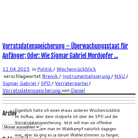
Vorratsdatenspeicherung – Überwachungsstaat für
Anfänger; Oder: Wie Sigmar Gabriel Mordopfer ...
11.04.2015
in
Politik
/
Wochenrückblick
verschlagwortet
Breivik
/
Instrumentalisierung
/
NSU
/
Sigmar Gabriel
/
SPD
/
Verräterpartei
/
Vorratsdatenspeicherung
von
Daniel
Eigentlich hatte ich einen etwas anderen Wochenrückblick
Archiv
im Aufbau, aber dann stolperte ich über die SPD und die
Vorratsdatenspeicherung. Jetzt will man sie offenbar
Archiv
wieder. Nachdem man im Wahlkampf natürlich dagegen
war, aber da ging es ja darum Wählerstimmen zu fangen,