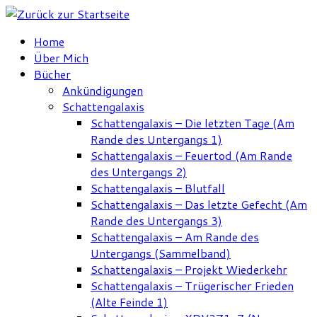
Zum
Inhalt
Home
springen
Über Mich
Bücher
Ankündigungen
Schattengalaxis
Schattengalaxis – Die letzten Tage (Am
Rande des Untergangs 1)
Schattengalaxis – Feuertod (Am Rande
des Untergangs 2)
Schattengalaxis – Blutfall
Schattengalaxis – Das letzte Gefecht (Am
Rande des Untergangs 3)
Schattengalaxis – Am Rande des
Untergangs (Sammelband)
Schattengalaxis – Projekt Wiederkehr
Schattengalaxis – Trügerischer Frieden
(Alte Feinde 1)