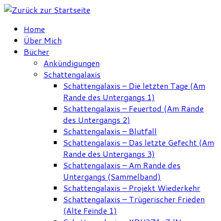
Zum
Inhalt
Home
springen
Über Mich
Bücher
Ankündigungen
Schattengalaxis
Schattengalaxis – Die letzten Tage (Am
Rande des Untergangs 1)
Schattengalaxis – Feuertod (Am Rande
des Untergangs 2)
Schattengalaxis – Blutfall
Schattengalaxis – Das letzte Gefecht (Am
Rande des Untergangs 3)
Schattengalaxis – Am Rande des
Untergangs (Sammelband)
Schattengalaxis – Projekt Wiederkehr
Schattengalaxis – Trügerischer Frieden
(Alte Feinde 1)