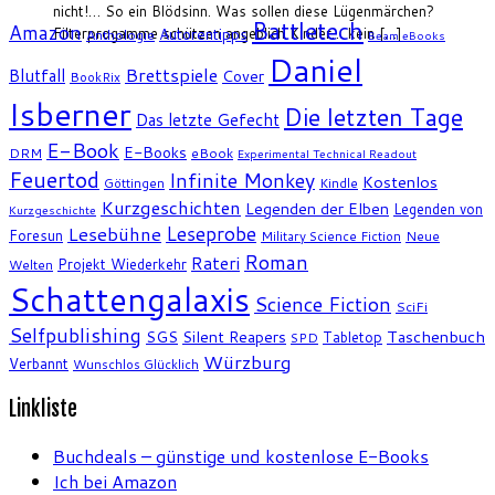
nicht!… So ein Blödsinn. Was sollen diese Lügenmärchen?
Battletech
Amazon
Filterprogamme schützen angeblich Kinder… kein […]
Autorentipps
Anthologie
Beam eBooks
Daniel
Brettspiele
Blutfall
Cover
BookRix
Isberner
Die letzten Tage
Das letzte Gefecht
E-Book
E-Books
DRM
eBook
Experimental Technical Readout
Feuertod
Infinite Monkey
Kostenlos
Göttingen
Kindle
Kurzgeschichten
Legenden der Elben
Legenden von
Kurzgeschichte
Leseprobe
Lesebühne
Foresun
Military Science Fiction
Neue
Roman
Rateri
Projekt Wiederkehr
Welten
Schattengalaxis
Science Fiction
SciFi
Selfpublishing
SGS
Silent Reapers
Taschenbuch
Tabletop
SPD
Würzburg
Verbannt
Wunschlos Glücklich
Linkliste
Buchdeals – günstige und kostenlose E-Books
Ich bei Amazon