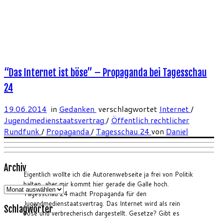
“Das Internet ist böse” – Propaganda bei Tagesschau
24
19.06.2014
in
Gedanken
verschlagwortet
Internet
/
Jugendmedienstaatsvertrag
/
Öffentlich rechtlicher
Rundfunk
/
Propaganda
/
Tagesschau 24
von
Daniel
Archiv
Eigentlich wollte ich die Autorenwebseite ja frei von Politik
halten, aber mir kommt hier gerade die Galle hoch.
Archiv
Tagesschau 24 macht Propaganda für den
Jugendmedienstaatsvertrag. Das Internet wird als rein
Schlagwörter
böse und verbrecherisch dargestellt. Gesetze? Gibt es