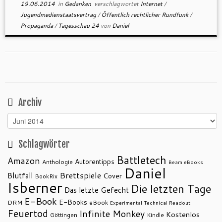
19.06.2014
in
Gedanken
verschlagwortet
Internet
/
Jugendmedienstaatsvertrag
/
Öffentlich rechtlicher Rundfunk
/
Propaganda
/
Tagesschau 24
von
Daniel
Archiv
Archiv
Schlagwörter
Battletech
Amazon
Autorentipps
Anthologie
Beam eBooks
Daniel
Brettspiele
Blutfall
Cover
BookRix
Isberner
Die letzten Tage
Das letzte Gefecht
E-Book
E-Books
DRM
eBook
Experimental Technical Readout
Feuertod
Infinite Monkey
Kostenlos
Göttingen
Kindle