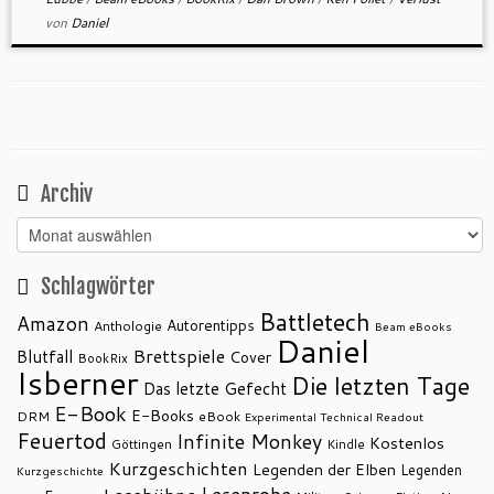
von
Daniel
Archiv
Archiv
Schlagwörter
Battletech
Amazon
Autorentipps
Anthologie
Beam eBooks
Daniel
Brettspiele
Blutfall
Cover
BookRix
Isberner
Die letzten Tage
Das letzte Gefecht
E-Book
E-Books
DRM
eBook
Experimental Technical Readout
Feuertod
Infinite Monkey
Kostenlos
Göttingen
Kindle
Kurzgeschichten
Legenden der Elben
Legenden
Kurzgeschichte