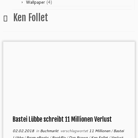
(4)
Wallpaper
Ken Follet
Bastei Lübbe schreibt 11 Millionen Verlust
02.02.2018
in
Buchmarkt
verschlagwortet
11 Millionen
/
Bastei
Lübbe
/
Beam eBooks
/
BookRix
/
Dan Brown
/
Ken Follet
/
Verlust