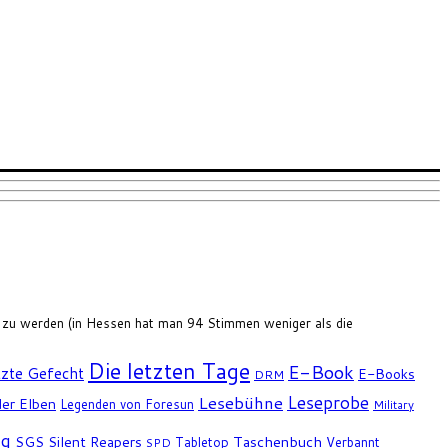
t zu werden (in Hessen hat man 94 Stimmen weniger als die
Die letzten Tage
E-Book
tzte Gefecht
E-Books
DRM
Leseprobe
Lesebühne
er Elben
Legenden von Foresun
Military
ng
SGS
Silent Reapers
Taschenbuch
Tabletop
Verbannt
SPD