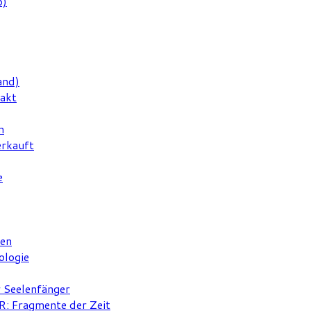
6)
and)
rakt
n
erkauft
e
ten
ologie
r Seelenfänger
 Fragmente der Zeit