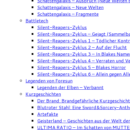
Schattengalaxis – Ausbruch (Neue Welten 
Schattengalaxis – Neue Welten
Schattengalaxis – Fragmente
Battletech
Silent-Reapers-Zyklus
Silent-Reapers-Zyklus – Gejagt (Sammelb
Silent-Reapers-Zyklus 1 – Tödlicher Kont
Silent-Reapers-Zyklus 2 – Auf der Flucht
Silent-Reapers-Zyklus 3 – In Blakes Name
Silent-Reapers-Zyklus 4 – Verraten und V
Silent-Reapers-Zyklus 5 – Blakes Horror
Silent-Reapers-Zyklus 6 – Allein gegen All
Legenden von Foresun
Legenden der Elben – Verbannt
Kurzgeschichten
Der Brand: Brandgefährliche Kurzgeschich
Blutroter Stahl: Eine Sword&Sorcery-Anth
Artefakte
Geisterland – Geschichten aus der Welt de
ULTIMA RATIO – Im Schatten von MUTTER: