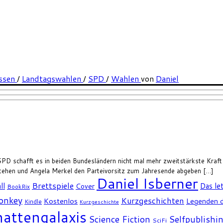
ssen
/
Landtagswahlen
/
SPD
/
Wahlen
von
Daniel
SPD schafft es in beiden Bundesländern nicht mal mehr zweitstärkste Kraf
tehen und Angela Merkel den Parteivorsitz zum Jahresende abgeben […]
Daniel Isberner
Brettspiele
ll
Das le
Cover
BookRix
Monkey
Kurzgeschichten
Kostenlos
Legenden d
Kindle
Kurzgeschichte
attengalaxis
Science Fiction
Selfpublishi
SciFi