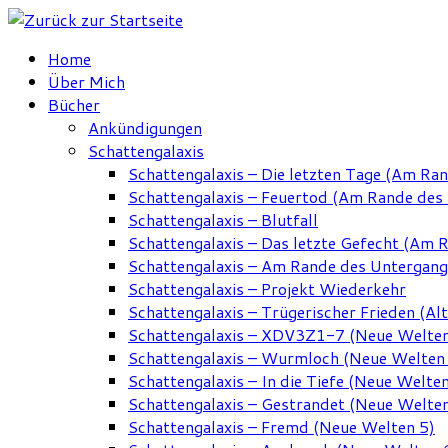
Zum
Inhalt
Home
springen
Über Mich
Bücher
Ankündigungen
Schattengalaxis
Schattengalaxis – Die letzten Tage (Am Ra
Schattengalaxis – Feuertod (Am Rande des
Schattengalaxis – Blutfall
Schattengalaxis – Das letzte Gefecht (Am 
Schattengalaxis – Am Rande des Untergan
Schattengalaxis – Projekt Wiederkehr
Schattengalaxis – Trügerischer Frieden (Alt
Schattengalaxis – XDV3Z1-7 (Neue Welten
Schattengalaxis – Wurmloch (Neue Welten
Schattengalaxis – In die Tiefe (Neue Welten
Schattengalaxis – Gestrandet (Neue Welten
Schattengalaxis – Fremd (Neue Welten 5)