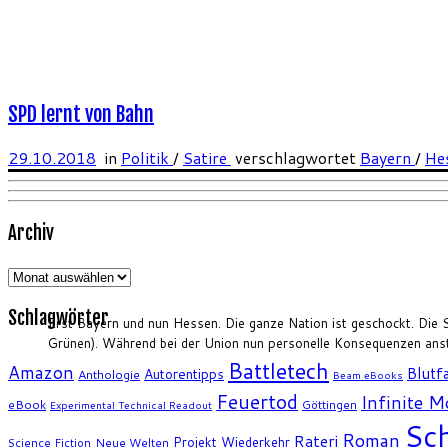
SPD lernt von Bahn
29.10.2018
in
Politik
/
Satire
verschlagwortet
Bayern
/
He
Archiv
Archiv
Schlagwörter
Erst Bayern und nun Hessen. Die ganze Nation ist geschockt. Die 
Grünen). Während bei der Union nun personelle Konsequenzen ans
Battletech
Amazon
Blutfa
Autorentipps
Anthologie
Beam eBooks
Feuertod
Infinite 
eBook
Göttingen
Experimental Technical Readout
Sch
Roman
Rateri
Projekt Wiederkehr
Science Fiction
Neue Welten