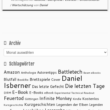
/
Wertschätzung
von
Daniel
Archiv
Archiv
Schlagwörter
Battletech
Amazon
Autorentipps
Anthologie
Beam eBooks
Daniel
Brettspiele
Blutfall
Cover
BookRix
Isberner
Die letzten Tage
Das letzte Gefecht
E-Book
E-Books
DRM
eBook
Experimental Technical Readout
Feuertod
Infinite Monkey
Kostenlos
Göttingen
Kindle
Kurzgeschichten
Legenden der Elben
Legenden
Kurzgeschichte