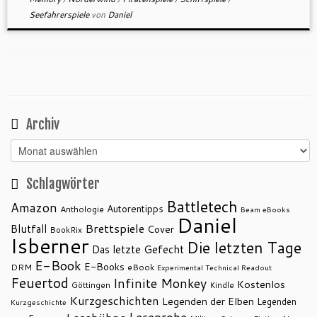
Seefahrerspiele
von
Daniel
Archiv
Archiv
Schlagwörter
Battletech
Amazon
Autorentipps
Anthologie
Beam eBooks
Daniel
Brettspiele
Blutfall
Cover
BookRix
Isberner
Die letzten Tage
Das letzte Gefecht
E-Book
E-Books
DRM
eBook
Experimental Technical Readout
Feuertod
Infinite Monkey
Kostenlos
Göttingen
Kindle
Kurzgeschichten
Legenden der Elben
Legenden
Kurzgeschichte