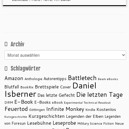
Archiv
Archiv
Schlagwörter
Battletech
Amazon
Autorentipps
Anthologie
Beam eBooks
Daniel
Brettspiele
Blutfall
Cover
BookRix
Isberner
Die letzten Tage
Das letzte Gefecht
E-Book
E-Books
DRM
eBook
Experimental Technical Readout
Feuertod
Infinite Monkey
Kostenlos
Göttingen
Kindle
Kurzgeschichten
Legenden der Elben
Legenden
Kurzgeschichte
Leseprobe
Lesebühne
von Foresun
Military Science Fiction
Neue