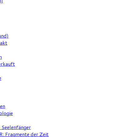
6)
and)
rakt
n
erkauft
e
ten
ologie
r Seelenfänger
 Fragmente der Zeit