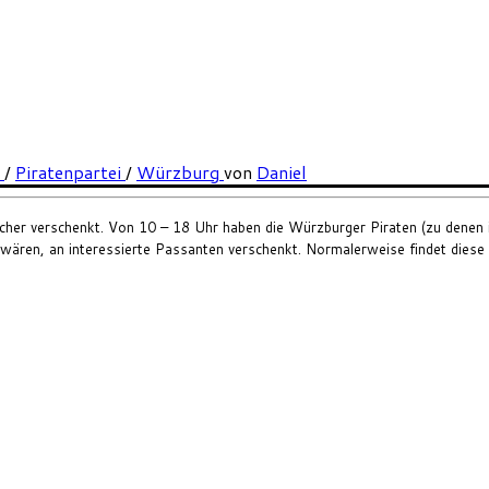
n
/
Piratenpartei
/
Würzburg
von
Daniel
r verschenkt. Von 10 – 18 Uhr haben die Würzburger Piraten (zu denen ich
en wären, an interessierte Passanten verschenkt. Normalerweise findet dies