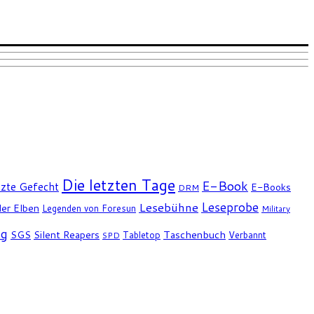
Die letzten Tage
E-Book
tzte Gefecht
E-Books
DRM
Leseprobe
Lesebühne
er Elben
Legenden von Foresun
Military
ng
SGS
Silent Reapers
Taschenbuch
Tabletop
Verbannt
SPD