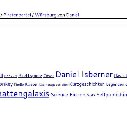
n
/
Piratenpartei
/
Würzburg
von
Daniel
Daniel Isberner
Brettspiele
ll
Das le
Cover
BookRix
Monkey
Kurzgeschichten
Kostenlos
Legenden d
Kindle
Kurzgeschichte
attengalaxis
Science Fiction
Selfpublishi
SciFi