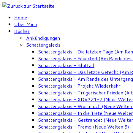
Zum
Inhalt
Home
springen
Über Mich
Bücher
Ankündigungen
Schattengalaxis
Schattengalaxis – Die letzten Tage (Am Ra
Schattengalaxis – Feuertod (Am Rande des
Schattengalaxis – Blutfall
Schattengalaxis – Das letzte Gefecht (Am 
Schattengalaxis – Am Rande des Untergan
Schattengalaxis – Projekt Wiederkehr
Schattengalaxis – Trügerischer Frieden (Alt
Schattengalaxis – XDV3Z1-7 (Neue Welten
Schattengalaxis – Wurmloch (Neue Welten
Schattengalaxis – In die Tiefe (Neue Welten
Schattengalaxis – Gestrandet (Neue Welten
Schattengalaxis – Fremd (Neue Welten 5)