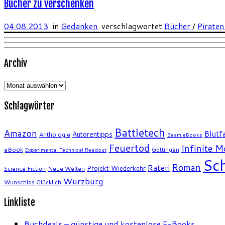
Bücher zu verschenken
04.08.2013
in
Gedanken
verschlagwortet
Bücher
/
Pirate
Archiv
Archiv
Schlagwörter
Battletech
Amazon
Blutfa
Autorentipps
Anthologie
Beam eBooks
Feuertod
Infinite 
eBook
Göttingen
Experimental Technical Readout
Sch
Roman
Rateri
Projekt Wiederkehr
Science Fiction
Neue Welten
Würzburg
Wunschlos Glücklich
Linkliste
Buchdeals – günstige und kostenlose E-Books