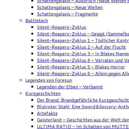
Schattengalaxis – Ausbruch (Neue Welten 
Schattengalaxis – Neue Welten
Schattengalaxis – Fragmente
Battletech
Silent-Reapers-Zyklus
Silent-Reapers-Zyklus – Gejagt (Sammelb
Silent-Reapers-Zyklus 1 – Tödlicher Kont
Silent-Reapers-Zyklus 2 – Auf der Flucht
Silent-Reapers-Zyklus 3 – In Blakes Name
Silent-Reapers-Zyklus 4 – Verraten und V
Silent-Reapers-Zyklus 5 – Blakes Horror
Silent-Reapers-Zyklus 6 – Allein gegen All
Legenden von Foresun
Legenden der Elben – Verbannt
Kurzgeschichten
Der Brand: Brandgefährliche Kurzgeschich
Blutroter Stahl: Eine Sword&Sorcery-Anth
Artefakte
Geisterland – Geschichten aus der Welt de
ULTIMA RATIO – Im Schatten von MUTTER: