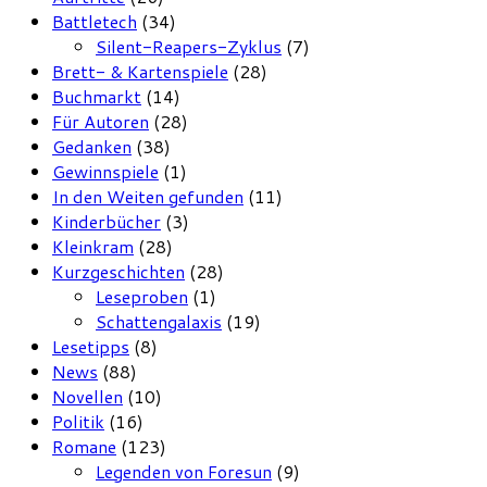
Battletech
(34)
Silent-Reapers-Zyklus
(7)
Brett- & Kartenspiele
(28)
Buchmarkt
(14)
Für Autoren
(28)
Gedanken
(38)
Gewinnspiele
(1)
In den Weiten gefunden
(11)
Kinderbücher
(3)
Kleinkram
(28)
Kurzgeschichten
(28)
Leseproben
(1)
Schattengalaxis
(19)
Lesetipps
(8)
News
(88)
Novellen
(10)
Politik
(16)
Romane
(123)
Legenden von Foresun
(9)