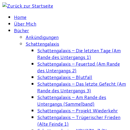
Zum
Inhalt
Home
springen
Über Mich
Bücher
Ankündigungen
Schattengalaxis
Schattengalaxis – Die letzten Tage (Am
Rande des Untergangs 1)
Schattengalaxis – Feuertod (Am Rande
des Untergangs 2)
Schattengalaxis – Blutfall
Schattengalaxis – Das letzte Gefecht (Am
Rande des Untergangs 3)
Schattengalaxis – Am Rande des
Untergangs (Sammelband)
Schattengalaxis – Projekt Wiederkehr
Schattengalaxis – Trügerischer Frieden
(Alte Feinde 1)