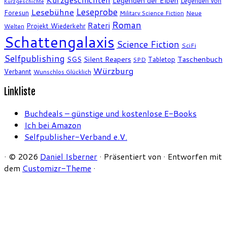
Legenden der Elben
Legenden von
Kurzgeschichte
Leseprobe
Lesebühne
Foresun
Military Science Fiction
Neue
Roman
Rateri
Projekt Wiederkehr
Welten
Schattengalaxis
Science Fiction
SciFi
Selfpublishing
SGS
Silent Reapers
Taschenbuch
Tabletop
SPD
Würzburg
Verbannt
Wunschlos Glücklich
Linkliste
Buchdeals – günstige und kostenlose E-Books
Ich bei Amazon
Selfpublisher-Verband e.V.
·
© 2026
Daniel Isberner
·
Präsentiert von
·
Entworfen mit
dem
Customizr-Theme
·