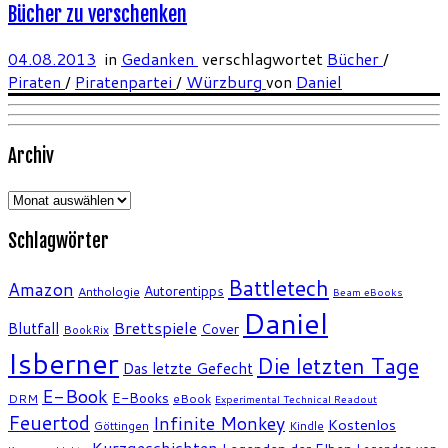
Bücher zu verschenken
04.08.2013
in
Gedanken
verschlagwortet
Bücher
/
Piraten
/
Piratenpartei
/
Würzburg
von
Daniel
Archiv
Archiv
Schlagwörter
Battletech
Amazon
Autorentipps
Anthologie
Beam eBooks
Daniel
Brettspiele
Blutfall
Cover
BookRix
Isberner
Die letzten Tage
Das letzte Gefecht
E-Book
E-Books
DRM
eBook
Experimental Technical Readout
Feuertod
Infinite Monkey
Kostenlos
Göttingen
Kindle
Kurzgeschichten