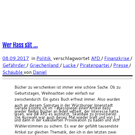
Wer Hass sät …
08.09.2017
in
Politik
verschlagwortet
AfD
/
Finanzkrise
/
Gefährder
/
Griechenland
/
Lucke
/
Piratenpartei
/
Presse
/
Schäuble
von
Daniel
Bücher zu verschenken ist immer eine schöne Sache. Ob zu
Geburtstagen, Weihnachten oder einfach nur
zwischendurch: Ein gutes Buch erfreut immer. Also wurden
auch an diesem Samstag in der Würzburger Innenstadt
Gerade konnte ich im Tagesspiegel einen Artikel dazu
wieder fleißig Bücher an jeden verteilt, der Interesse hatte.
lesen, wie die AfD es ausnutzt, Skandale zu provozieren
Die Auswahl war auch dieses Mal wieder breit und von […]
und dann in der kalkulierten Provokation zu baden und sich
Wählerstimmen zu sichern. Es war der gefühlt tausendste
Artikel zur gleichen Thematik, den ich in den letzten zwei