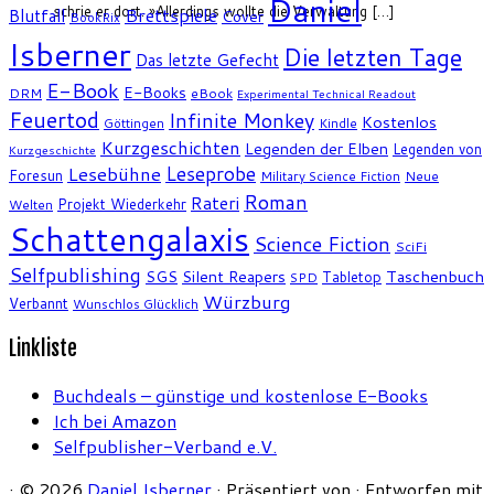
Daniel
schrie er dort. »Allerdings wollte die Verwaltung […]
Brettspiele
Blutfall
Cover
BookRix
Isberner
Die letzten Tage
Das letzte Gefecht
E-Book
E-Books
DRM
eBook
Experimental Technical Readout
Feuertod
Infinite Monkey
Kostenlos
Göttingen
Kindle
Kurzgeschichten
Legenden der Elben
Legenden von
Kurzgeschichte
Leseprobe
Lesebühne
Foresun
Military Science Fiction
Neue
Roman
Rateri
Projekt Wiederkehr
Welten
Schattengalaxis
Science Fiction
SciFi
Selfpublishing
SGS
Silent Reapers
Taschenbuch
Tabletop
SPD
Würzburg
Verbannt
Wunschlos Glücklich
Linkliste
Buchdeals – günstige und kostenlose E-Books
Ich bei Amazon
Selfpublisher-Verband e.V.
·
© 2026
Daniel Isberner
·
Präsentiert von
·
Entworfen mit