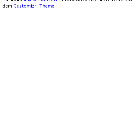
dem
Customizr-Theme
·