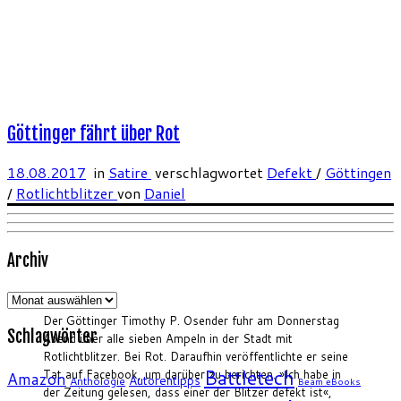
Göttinger fährt über Rot
18.08.2017
in
Satire
verschlagwortet
Defekt
/
Göttingen
/
Rotlichtblitzer
von
Daniel
Archiv
Archiv
Der Göttinger Timothy P. Osender fuhr am Donnerstag
Schlagwörter
Abend über alle sieben Ampeln in der Stadt mit
Rotlichtblitzer. Bei Rot. Daraufhin veröffentlichte er seine
Battletech
Tat auf Facebook, um darüber zu berichten. »Ich habe in
Amazon
Autorentipps
Anthologie
Beam eBooks
der Zeitung gelesen, dass einer der Blitzer defekt ist«,