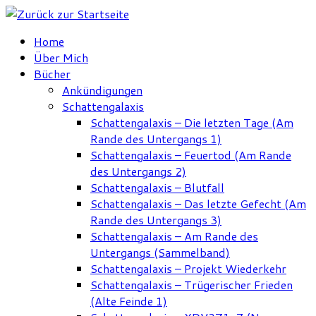
Zum
Inhalt
Home
springen
Über Mich
Bücher
Ankündigungen
Schattengalaxis
Schattengalaxis – Die letzten Tage (Am
Rande des Untergangs 1)
Schattengalaxis – Feuertod (Am Rande
des Untergangs 2)
Schattengalaxis – Blutfall
Schattengalaxis – Das letzte Gefecht (Am
Rande des Untergangs 3)
Schattengalaxis – Am Rande des
Untergangs (Sammelband)
Schattengalaxis – Projekt Wiederkehr
Schattengalaxis – Trügerischer Frieden
(Alte Feinde 1)