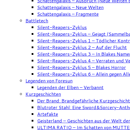
Schattengalaxis – Ausbruch (Neue Welten 
Schattengalaxis – Neue Welten
Schattengalaxis – Fragmente
Battletech
Silent-Reapers-Zyklus
Silent-Reapers-Zyklus – Gejagt (Sammelb
Silent-Reapers-Zyklus 1 – Tödlicher Kont
Silent-Reapers-Zyklus 2 – Auf der Flucht
Silent-Reapers-Zyklus 3 – In Blakes Name
Silent-Reapers-Zyklus 4 – Verraten und V
Silent-Reapers-Zyklus 5 – Blakes Horror
Silent-Reapers-Zyklus 6 – Allein gegen All
Legenden von Foresun
Legenden der Elben – Verbannt
Kurzgeschichten
Der Brand: Brandgefährliche Kurzgeschich
Blutroter Stahl: Eine Sword&Sorcery-Anth
Artefakte
Geisterland – Geschichten aus der Welt de
ULTIMA RATIO – Im Schatten von MUTTER: