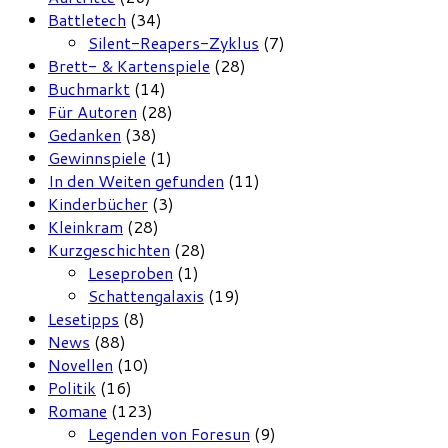
Battletech
(34)
Silent-Reapers-Zyklus
(7)
Brett- & Kartenspiele
(28)
Buchmarkt
(14)
Für Autoren
(28)
Gedanken
(38)
Gewinnspiele
(1)
In den Weiten gefunden
(11)
Kinderbücher
(3)
Kleinkram
(28)
Kurzgeschichten
(28)
Leseproben
(1)
Schattengalaxis
(19)
Lesetipps
(8)
News
(88)
Novellen
(10)
Politik
(16)
Romane
(123)
Legenden von Foresun
(9)