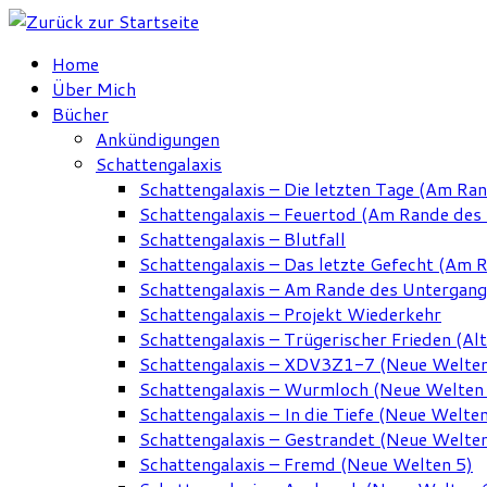
Zum
Inhalt
Home
springen
Über Mich
Bücher
Ankündigungen
Schattengalaxis
Schattengalaxis – Die letzten Tage (Am Ra
Schattengalaxis – Feuertod (Am Rande des
Schattengalaxis – Blutfall
Schattengalaxis – Das letzte Gefecht (Am 
Schattengalaxis – Am Rande des Untergan
Schattengalaxis – Projekt Wiederkehr
Schattengalaxis – Trügerischer Frieden (Alt
Schattengalaxis – XDV3Z1-7 (Neue Welten
Schattengalaxis – Wurmloch (Neue Welten
Schattengalaxis – In die Tiefe (Neue Welten
Schattengalaxis – Gestrandet (Neue Welten
Schattengalaxis – Fremd (Neue Welten 5)