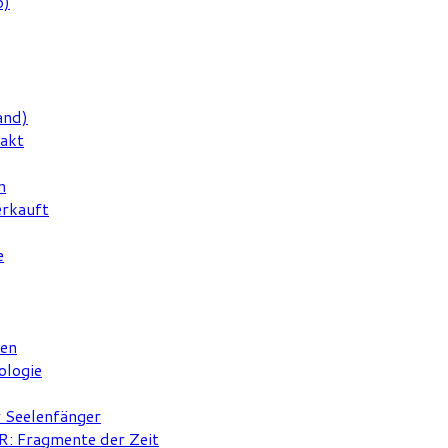
6)
and)
rakt
n
erkauft
e
ten
ologie
r Seelenfänger
 Fragmente der Zeit