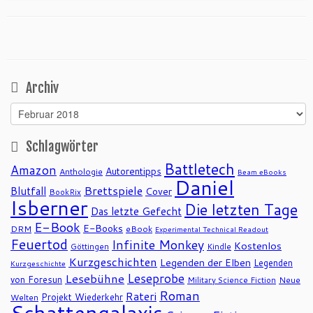
Archiv
Archiv
Schlagwörter
Battletech
Amazon
Autorentipps
Anthologie
Beam eBooks
Daniel
Brettspiele
Blutfall
Cover
BookRix
Isberner
Die letzten Tage
Das letzte Gefecht
E-Book
E-Books
DRM
eBook
Experimental Technical Readout
Feuertod
Infinite Monkey
Kostenlos
Göttingen
Kindle
Kurzgeschichten
Legenden der Elben
Legenden
Kurzgeschichte
Leseprobe
Lesebühne
von Foresun
Military Science Fiction
Neue
Roman
Rateri
Projekt Wiederkehr
Welten
Schattengalaxis