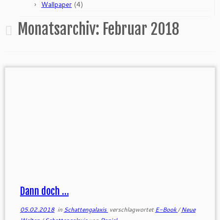
(4)
Wallpaper
Monatsarchiv:
Februar 2018
Dann doch …
05.02.2018
in
Schattengalaxis
verschlagwortet
E-Book
/
Neue