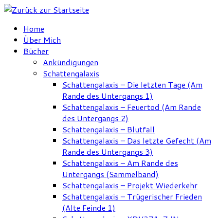
Zum
Inhalt
Home
springen
Über Mich
Bücher
Ankündigungen
Schattengalaxis
Schattengalaxis – Die letzten Tage (Am
Rande des Untergangs 1)
Schattengalaxis – Feuertod (Am Rande
des Untergangs 2)
Schattengalaxis – Blutfall
Schattengalaxis – Das letzte Gefecht (Am
Rande des Untergangs 3)
Schattengalaxis – Am Rande des
Untergangs (Sammelband)
Schattengalaxis – Projekt Wiederkehr
Schattengalaxis – Trügerischer Frieden
(Alte Feinde 1)