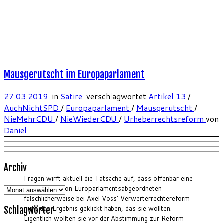
Mausgerutscht im Europaparlament
27.03.2019
in
Satire
verschlagwortet
Artikel 13
/
AuchNichtSPD
/
Europaparlament
/
Mausgerutscht
/
NieMehrCDU
/
NieWiederCDU
/
Urheberrechtsreform
von
Daniel
Archiv
Fragen wirft aktuell die Tatsache auf, dass offenbar eine
Archiv
ganze Reihe von Europarlamentsabgeordneten
fälschlicherweise bei Axel Voss’ Verwerterrechtereform
nicht das Ergebnis geklickt haben, das sie wollten.
Schlagwörter
Eigentlich wollten sie vor der Abstimmung zur Reform