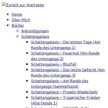
Zum
Inhalt
Home
springen
Über Mich
Bücher
Ankündigungen
Schattengalaxis
Schattengalaxis – Die letzten Tage (Am
Rande des Untergangs 1)
Schattengalaxis – Feuertod (Am Rande
des Untergangs 2)
Schattengalaxis – Blutfall
Schattengalaxis – Das letzte Gefecht (Am
Rande des Untergangs 3)
Schattengalaxis – Am Rande des
Untergangs (Sammelband)
Schattengalaxis – Projekt Wiederkehr
Schattengalaxis – Trügerischer Frieden
(Alte Feinde 1)