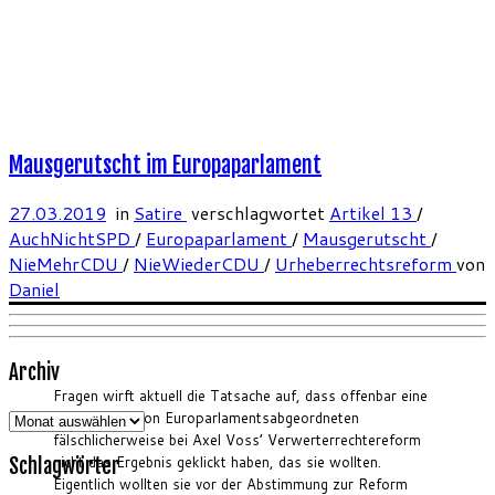
Mausgerutscht im Europaparlament
27.03.2019
in
Satire
verschlagwortet
Artikel 13
/
AuchNichtSPD
/
Europaparlament
/
Mausgerutscht
/
NieMehrCDU
/
NieWiederCDU
/
Urheberrechtsreform
von
Daniel
Archiv
Fragen wirft aktuell die Tatsache auf, dass offenbar eine
Archiv
ganze Reihe von Europarlamentsabgeordneten
fälschlicherweise bei Axel Voss’ Verwerterrechtereform
nicht das Ergebnis geklickt haben, das sie wollten.
Schlagwörter
Eigentlich wollten sie vor der Abstimmung zur Reform