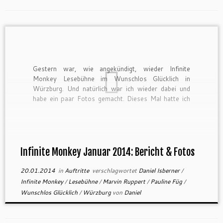
Gestern war, wie angekündigt, wieder Infinite
Monkey Lesebühne im Wunschlos Glücklich in
Würzburg. Und natürlich war ich wieder dabei und
habe ein paar Fotos gemacht. Dieses Mal hatte ich
auch endlich die Taschenbuchausgabe von Das letzte
Gefecht in den Händen und konnte daraus vorlesen,
was mich sehr gefreut hat – […]
Infinite Monkey Januar 2014: Bericht & Fotos
20.01.2014
in
Auftritte
verschlagwortet
Daniel Isberner
/
Infinite Monkey
/
Lesebühne
/
Marvin Ruppert
/
Pauline Füg
/
Wunschlos Glücklich
/
Würzburg
von
Daniel