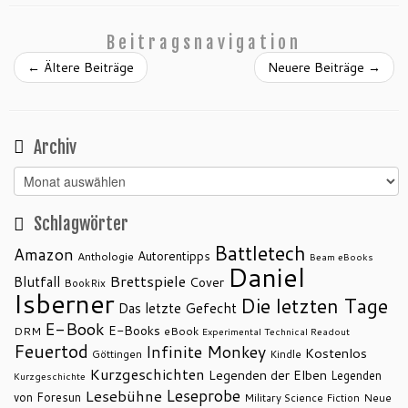
Beitragsnavigation
←
Ältere Beiträge
Neuere Beiträge
→
Archiv
Archiv
Schlagwörter
Battletech
Amazon
Autorentipps
Anthologie
Beam eBooks
Daniel
Brettspiele
Blutfall
Cover
BookRix
Isberner
Die letzten Tage
Das letzte Gefecht
E-Book
E-Books
DRM
eBook
Experimental Technical Readout
Feuertod
Infinite Monkey
Kostenlos
Göttingen
Kindle
Kurzgeschichten
Legenden der Elben
Legenden
Kurzgeschichte
Leseprobe
Lesebühne
von Foresun
Military Science Fiction
Neue