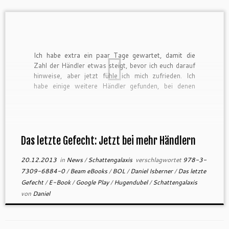
Ich habe extra ein paar Tage gewartet, damit die
Zahl der Händler etwas steigt, bevor ich euch darauf
hinweise, aber jetzt fühle ich mich zufrieden. Ich
habe einige weitere Händler gefunden, bei denen
Schattengalaxis III – Das letzte Gefecht verfügbar
ist. Die Liste ist aber nicht abschließend. Wenn der
Händler […]
Das letzte Gefecht: Jetzt bei mehr Händlern
20.12.2013
in
News
/
Schattengalaxis
verschlagwortet
978-3-
7309-6884-0
/
Beam eBooks
/
BOL
/
Daniel Isberner
/
Das letzte
Gefecht
/
E-Book
/
Google Play
/
Hugendubel
/
Schattengalaxis
von
Daniel