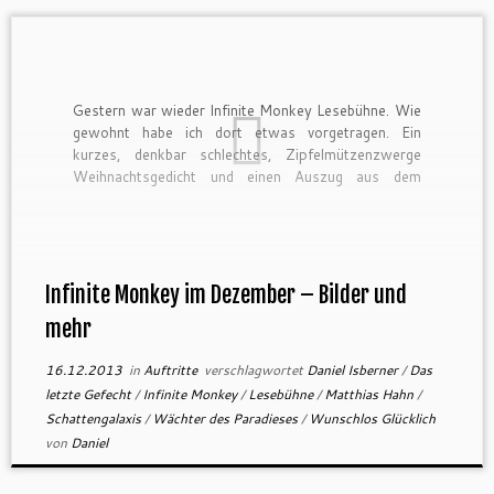
Gestern war wieder Infinite Monkey Lesebühne. Wie
gewohnt habe ich dort etwas vorgetragen. Ein
kurzes, denkbar schlechtes, Zipfelmützenzwerge
Weihnachtsgedicht und einen Auszug aus dem
Prolog von Das letzte Gefecht. Eigentlich hatte ich
gehofft, gestern bereits die Taschenbuchausgabe in
den Händen zu halten, das hat aber leider nicht
funktioniert, weswegen ich […]
Infinite Monkey im Dezember – Bilder und
mehr
16.12.2013
in
Auftritte
verschlagwortet
Daniel Isberner
/
Das
letzte Gefecht
/
Infinite Monkey
/
Lesebühne
/
Matthias Hahn
/
Schattengalaxis
/
Wächter des Paradieses
/
Wunschlos Glücklich
von
Daniel