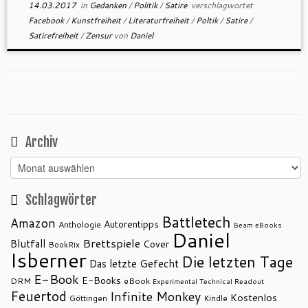
14.03.2017
in
Gedanken
/
Politik
/
Satire
verschlagwortet
Facebook
/
Kunstfreiheit
/
Literaturfreiheit
/
Poltik
/
Satire
/
Satirefreiheit
/
Zensur
von
Daniel
Archiv
Archiv
Schlagwörter
Battletech
Amazon
Autorentipps
Anthologie
Beam eBooks
Daniel
Brettspiele
Blutfall
Cover
BookRix
Isberner
Die letzten Tage
Das letzte Gefecht
E-Book
E-Books
DRM
eBook
Experimental Technical Readout
Feuertod
Infinite Monkey
Kostenlos
Göttingen
Kindle