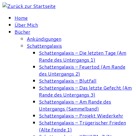
Zum
Inhalt
Home
springen
Über Mich
Bücher
Ankündigungen
Schattengalaxis
Schattengalaxis – Die letzten Tage (Am
Rande des Untergangs 1)
Schattengalaxis – Feuertod (Am Rande
des Untergangs 2)
Schattengalaxis – Blutfall
Schattengalaxis – Das letzte Gefecht (Am
Rande des Untergangs 3)
Schattengalaxis – Am Rande des
Untergangs (Sammelband)
Schattengalaxis – Projekt Wiederkehr
Schattengalaxis – Trügerischer Frieden
(Alte Feinde 1)