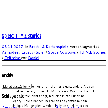
Spiele: T.I.M.E Stories
08.11.2017
in
Brett- & Kartenspiele
verschlagwortet
Asmodee
/
Legacy-Spiel
/
Space Cowboys
/
T.I.M.E Stories
/
Zeitreise
von
Daniel
Archiv
Archiv
Heute versuchen wir uns mal an eine ganz andere Art von
Spiel: ein Legacy-Spiel, T.I.M.E Stories. Wem der Begriff
Schlagwörter
Legacy-Spiel nichts sagt, hier eine kurze Erklärung:
Legacy-Spiele können im großen und ganzen nur ein
einziges Mal gespielt werden. In ihnen spielt man eine
Battletech
Amazon
Autorentipps