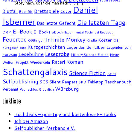
Anthologie
Beam eBooks
Story nach, über die man nach und […]
Daniel
Brettspiele
Blutfall
Cover
BookRix
Isberner
Die letzten Tage
Das letzte Gefecht
E-Book
E-Books
DRM
eBook
Experimental Technical Readout
Feuertod
Infinite Monkey
Kostenlos
Göttingen
Kindle
Kurzgeschichten
Legenden der Elben
Legenden von
Kurzgeschichte
Leseprobe
Lesebühne
Foresun
Military Science Fiction
Neue
Roman
Rateri
Projekt Wiederkehr
Welten
Schattengalaxis
Science Fiction
SciFi
Selfpublishing
SGS
Silent Reapers
Taschenbuch
Tabletop
SPD
Würzburg
Verbannt
Wunschlos Glücklich
Linkliste
Buchdeals – günstige und kostenlose E-Books
Ich bei Amazon
Selfpublisher-Verband e.V.