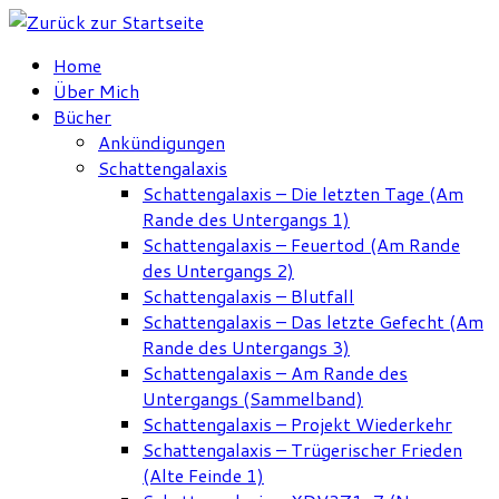
Zum
Inhalt
Home
springen
Über Mich
Bücher
Ankündigungen
Schattengalaxis
Schattengalaxis – Die letzten Tage (Am
Rande des Untergangs 1)
Schattengalaxis – Feuertod (Am Rande
des Untergangs 2)
Schattengalaxis – Blutfall
Schattengalaxis – Das letzte Gefecht (Am
Rande des Untergangs 3)
Schattengalaxis – Am Rande des
Untergangs (Sammelband)
Schattengalaxis – Projekt Wiederkehr
Schattengalaxis – Trügerischer Frieden
(Alte Feinde 1)