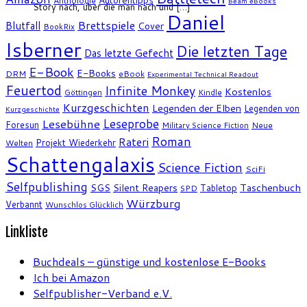
Anthologie
Beam eBooks
Story nach, über die man nach und […]
Daniel
Brettspiele
Blutfall
Cover
BookRix
Isberner
Die letzten Tage
Das letzte Gefecht
E-Book
E-Books
DRM
eBook
Experimental Technical Readout
Feuertod
Infinite Monkey
Kostenlos
Göttingen
Kindle
Kurzgeschichten
Legenden der Elben
Legenden von
Kurzgeschichte
Leseprobe
Lesebühne
Foresun
Military Science Fiction
Neue
Roman
Rateri
Projekt Wiederkehr
Welten
Schattengalaxis
Science Fiction
SciFi
Selfpublishing
SGS
Silent Reapers
Taschenbuch
Tabletop
SPD
Würzburg
Verbannt
Wunschlos Glücklich
Linkliste
Buchdeals – günstige und kostenlose E-Books
Ich bei Amazon
Selfpublisher-Verband e.V.