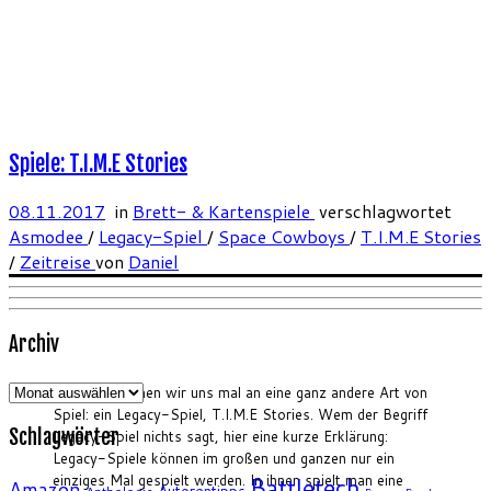
Spiele: T.I.M.E Stories
08.11.2017
in
Brett- & Kartenspiele
verschlagwortet
Asmodee
/
Legacy-Spiel
/
Space Cowboys
/
T.I.M.E Stories
/
Zeitreise
von
Daniel
Archiv
Archiv
Heute versuchen wir uns mal an eine ganz andere Art von
Spiel: ein Legacy-Spiel, T.I.M.E Stories. Wem der Begriff
Schlagwörter
Legacy-Spiel nichts sagt, hier eine kurze Erklärung:
Legacy-Spiele können im großen und ganzen nur ein
einziges Mal gespielt werden. In ihnen spielt man eine
Battletech
Amazon
Autorentipps