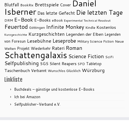
Daniel
Brettspiele
Blutfall
Cover
BookRix
Isberner
Die letzten Tage
Das letzte Gefecht
E-Book
E-Books
DRM
eBook
Experimental Technical Readout
Feuertod
Infinite Monkey
Kostenlos
Göttingen
Kindle
Kurzgeschichten
Legenden der Elben
Legenden
Kurzgeschichte
Leseprobe
Lesebühne
von Foresun
Military Science Fiction
Neue
Roman
Rateri
Projekt Wiederkehr
Welten
Schattengalaxis
Science Fiction
SciFi
Selfpublishing
SGS
Silent Reapers
Tabletop
SPD
Würzburg
Taschenbuch
Verbannt
Wunschlos Glücklich
Linkliste
Buchdeals – günstige und kostenlose E-Books
Ich bei Amazon
Selfpublisher-Verband e.V.