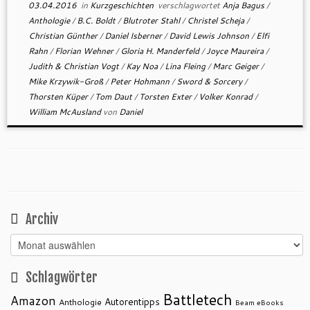
03.04.2016
in
Kurzgeschichten
verschlagwortet
Anja Bagus
/
Anthologie
/
B.C. Boldt
/
Blutroter Stahl
/
Christel Scheja
/
Christian Günther
/
Daniel Isberner
/
David Lewis Johnson
/
Elfi
Rahn
/
Florian Wehner
/
Gloria H. Manderfeld
/
Joyce Maureira
/
Judith & Christian Vogt
/
Kay Noa
/
Lina Fleing
/
Marc Geiger
/
Mike Krzywik-Groß
/
Peter Hohmann
/
Sword & Sorcery
/
Thorsten Küper
/
Tom Daut
/
Torsten Exter
/
Volker Konrad
/
William McAusland
von
Daniel
Archiv
Archiv
Schlagwörter
Battletech
Amazon
Autorentipps
Anthologie
Beam eBooks