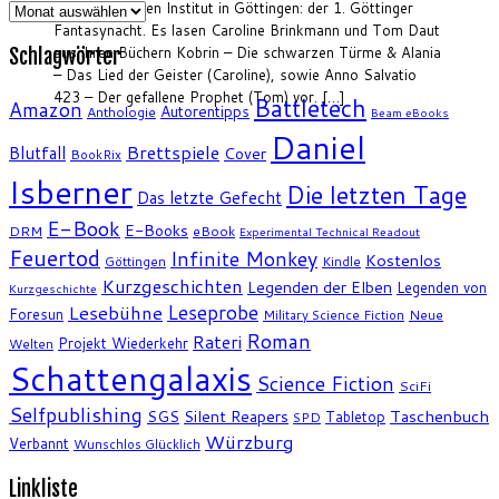
Archiv
Archäologischen Institut in Göttingen: der 1. Göttinger
Fantasynacht. Es lasen Caroline Brinkmann und Tom Daut
aus ihren Büchern Kobrin – Die schwarzen Türme & Alania
Schlagwörter
– Das Lied der Geister (Caroline), sowie Anno Salvatio
423 – Der gefallene Prophet (Tom) vor. […]
Battletech
Amazon
Autorentipps
Anthologie
Beam eBooks
Daniel
Brettspiele
Blutfall
Cover
BookRix
Isberner
Die letzten Tage
Das letzte Gefecht
E-Book
E-Books
DRM
eBook
Experimental Technical Readout
Feuertod
Infinite Monkey
Kostenlos
Göttingen
Kindle
Kurzgeschichten
Legenden der Elben
Legenden von
Kurzgeschichte
Leseprobe
Lesebühne
Foresun
Military Science Fiction
Neue
Roman
Rateri
Projekt Wiederkehr
Welten
Schattengalaxis
Science Fiction
SciFi
Selfpublishing
SGS
Silent Reapers
Taschenbuch
Tabletop
SPD
Würzburg
Verbannt
Wunschlos Glücklich
Linkliste