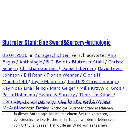
Blutroter Stahl: Eine Sword&Sorcery-Anthologie
03.04.2016
in
Kurzgeschichten
verschlagwortet
Anja
Bagus
/
Anthologie
/
B.C. Boldt
/
Blutroter Stahl
/
Christel
Scheja
/
Christian Günther
/
Daniel Isberner
/
David Lewis
Johnson
/
Elfi Rahn
/
Florian Wehner
/
Gloria H.
Manderfeld
/
Joyce Maureira
/
Judith & Christian Vogt
/
Kay Noa
/
Lina Fleing
/
Marc Geiger
/
Mike Krzywik-Groß
/
Peter Hohmann
/
Sword & Sorcery
/
Thorsten Küper
/
Tom Daut
/
Torsten Exter
/
Volker Konrad
/
William
Aufgrund von Zeitmangel leider nur kurz: Gestern ist das
McAusland
von
Daniel
E-Book der Fantasy-Antholgie Blutroter Stahl erschienen.
In dieser Anthologie bin ich mit einem Beitrag vertreten,
der Geschichte Die Rache. In ihr folgen wir den Erlebnissen
von Orthulis, dessen Patrouille im Wald von seltsamen