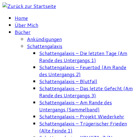
Zum
Inhalt
Home
springen
Über Mich
Bücher
Ankündigungen
Schattengalaxis
Schattengalaxis – Die letzten Tage (Am
Rande des Untergangs 1)
Schattengalaxis – Feuertod (Am Rande
des Untergangs 2)
Schattengalaxis – Blutfall
Schattengalaxis – Das letzte Gefecht (Am
Rande des Untergangs 3)
Schattengalaxis – Am Rande des
Untergangs (Sammelband)
Schattengalaxis – Projekt Wiederkehr
Schattengalaxis – Trügerischer Frieden
(Alte Feinde 1)