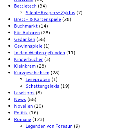
Battletech
(34)
Silent-Reapers-Zyklus
(7)
Brett- & Kartenspiele
(28)
Buchmarkt
(14)
Für Autoren
(28)
Gedanken
(38)
Gewinnspiele
(1)
In den Weiten gefunden
(11)
Kinderbücher
(3)
Kleinkram
(28)
Kurzgeschichten
(28)
Leseproben
(1)
Schattengalaxis
(19)
Lesetipps
(8)
News
(88)
Novellen
(10)
Politik
(16)
Romane
(123)
Legenden von Foresun
(9)