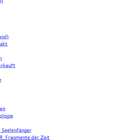
6)
and)
rakt
n
erkauft
e
ten
ologie
r Seelenfänger
 Fragmente der Zeit