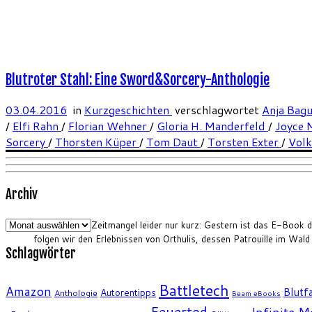
Blutroter Stahl: Eine Sword&Sorcery-Anthologie
03.04.2016
in
Kurzgeschichten
verschlagwortet
Anja Bag
/
Elfi Rahn
/
Florian Wehner
/
Gloria H. Manderfeld
/
Joyce 
Sorcery
/
Thorsten Küper
/
Tom Daut
/
Torsten Exter
/
Vol
Archiv
Archiv
Aufgrund von Zeitmangel leider nur kurz: Gestern ist das E-Book de
folgen wir den Erlebnissen von Orthulis, dessen Patrouille im Wal
Schlagwörter
Battletech
Amazon
Blutfa
Autorentipps
Anthologie
Beam eBooks
Feuertod