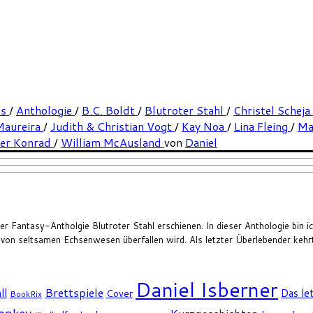
us
/
Anthologie
/
B.C. Boldt
/
Blutroter Stahl
/
Christel Scheja
Maureira
/
Judith & Christian Vogt
/
Kay Noa
/
Lina Fleing
/
Ma
ker Konrad
/
William McAusland
von
Daniel
r Fantasy-Antholgie Blutroter Stahl erschienen. In dieser Anthologie bin ic
d von seltsamen Echsenwesen überfallen wird. Als letzter Überlebender kehr
Daniel Isberner
Brettspiele
ll
Das le
Cover
BookRix