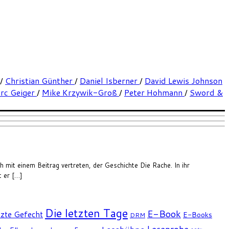
/
Christian Günther
/
Daniel Isberner
/
David Lewis Johnson
rc Geiger
/
Mike Krzywik-Groß
/
Peter Hohmann
/
Sword &
h mit einem Beitrag vertreten, der Geschichte Die Rache. In ihr
t er […]
Die letzten Tage
E-Book
tzte Gefecht
E-Books
DRM