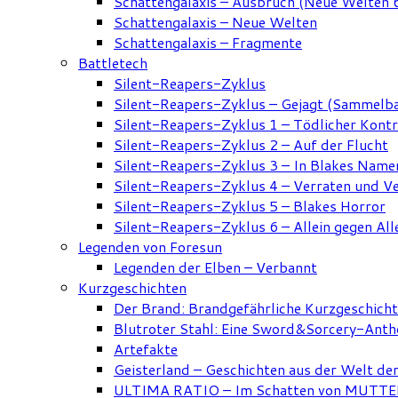
Schattengalaxis – Ausbruch (Neue Welten 
Schattengalaxis – Neue Welten
Schattengalaxis – Fragmente
Battletech
Silent-Reapers-Zyklus
Silent-Reapers-Zyklus – Gejagt (Sammelb
Silent-Reapers-Zyklus 1 – Tödlicher Kont
Silent-Reapers-Zyklus 2 – Auf der Flucht
Silent-Reapers-Zyklus 3 – In Blakes Name
Silent-Reapers-Zyklus 4 – Verraten und V
Silent-Reapers-Zyklus 5 – Blakes Horror
Silent-Reapers-Zyklus 6 – Allein gegen All
Legenden von Foresun
Legenden der Elben – Verbannt
Kurzgeschichten
Der Brand: Brandgefährliche Kurzgeschich
Blutroter Stahl: Eine Sword&Sorcery-Anth
Artefakte
Geisterland – Geschichten aus der Welt de
ULTIMA RATIO – Im Schatten von MUTTER: