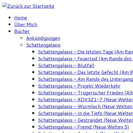
Zum
Inhalt
Home
springen
Über Mich
Bücher
Ankündigungen
Schattengalaxis
Schattengalaxis – Die letzten Tage (Am Ra
Schattengalaxis – Feuertod (Am Rande des
Schattengalaxis – Blutfall
Schattengalaxis – Das letzte Gefecht (Am 
Schattengalaxis – Am Rande des Untergan
Schattengalaxis – Projekt Wiederkehr
Schattengalaxis – Trügerischer Frieden (Alt
Schattengalaxis – XDV3Z1-7 (Neue Welten
Schattengalaxis – Wurmloch (Neue Welten
Schattengalaxis – In die Tiefe (Neue Welten
Schattengalaxis – Gestrandet (Neue Welten
Schattengalaxis – Fremd (Neue Welten 5)