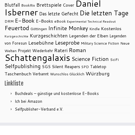
Daniel
Brettspiele
Blutfall
Cover
BookRix
Isberner
Die letzten Tage
Das letzte Gefecht
E-Book
E-Books
DRM
eBook
Experimental Technical Readout
Feuertod
Infinite Monkey
Kostenlos
Göttingen
Kindle
Kurzgeschichten
Legenden der Elben
Legenden
Kurzgeschichte
Leseprobe
Lesebühne
von Foresun
Military Science Fiction
Neue
Roman
Rateri
Projekt Wiederkehr
Welten
Schattengalaxis
Science Fiction
SciFi
Selfpublishing
SGS
Silent Reapers
Tabletop
SPD
Würzburg
Taschenbuch
Verbannt
Wunschlos Glücklich
Linkliste
Buchdeals – günstige und kostenlose E-Books
Ich bei Amazon
Selfpublisher-Verband e.V.