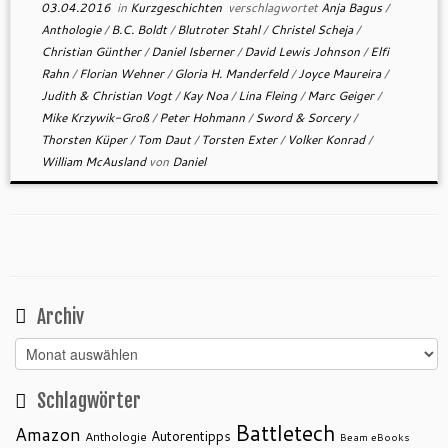
03.04.2016
in
Kurzgeschichten
verschlagwortet
Anja Bagus
/
Anthologie
/
B.C. Boldt
/
Blutroter Stahl
/
Christel Scheja
/
Christian Günther
/
Daniel Isberner
/
David Lewis Johnson
/
Elfi
Rahn
/
Florian Wehner
/
Gloria H. Manderfeld
/
Joyce Maureira
/
Judith & Christian Vogt
/
Kay Noa
/
Lina Fleing
/
Marc Geiger
/
Mike Krzywik-Groß
/
Peter Hohmann
/
Sword & Sorcery
/
Thorsten Küper
/
Tom Daut
/
Torsten Exter
/
Volker Konrad
/
William McAusland
von
Daniel
Archiv
Archiv
Schlagwörter
Battletech
Amazon
Autorentipps
Anthologie
Beam eBooks